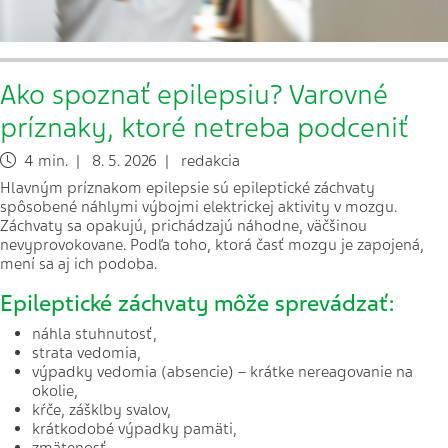
Ako spoznať epilepsiu? Varovné
príznaky, ktoré netreba podceniť
4 min. | 8. 5. 2026 | redakcia
Hlavným príznakom epilepsie sú epileptické záchvaty
spôsobené náhlymi výbojmi elektrickej aktivity v mozgu.
Záchvaty sa opakujú, prichádzajú náhodne, väčšinou
nevyprovokovane. Podľa toho, ktorá časť mozgu je zapojená,
mení sa aj ich podoba.
Epileptické záchvaty môže sprevádzať:
náhla stuhnutosť,
strata vedomia,
výpadky vedomia (absencie) – krátke nereagovanie na
okolie,
kŕče, zášklby svalov,
krátkodobé výpadky pamäti,