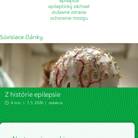
epilepsia
epileptický záchvat
duševné zdravie
ochorenie mozgu
Súvisiace články
Z histórie epilepsie
4 min. | 7. 5. 2026 | redakcia