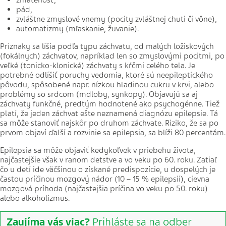
zmätenosť,
pád,
zvláštne zmyslové vnemy (pocity zvláštnej chuti či vône),
automatizmy (mľaskanie, žuvanie).
Príznaky sa líšia podľa typu záchvatu, od malých ložiskových
(fokálnych) záchvatov, napríklad len so zmyslovými pocitmi, po
veľké (tonicko-klonické) záchvaty s kŕčmi celého tela. Je
potrebné odlíšiť poruchy vedomia, ktoré sú neepileptického
pôvodu, spôsobené napr. nízkou hladinou cukru v krvi, alebo
problémy so srdcom (mdloby, synkopy). Objavujú sa aj
záchvaty funkčné, predtým hodnotené ako psychogénne. Tiež
platí, že jeden záchvat ešte neznamená diagnózu epilepsie. Tá
sa môže stanoviť najskôr po druhom záchvate. Riziko, že sa po
prvom objaví ďalší a rozvinie sa epilepsia, sa blíži 80 percentám.
Epilepsia sa môže objaviť kedykoľvek v priebehu života,
najčastejšie však v ranom detstve a vo veku po 60. roku. Zatiaľ
čo u detí ide väčšinou o získané predispozície, u dospelých je
častou príčinou mozgový nádor (10 – 15 % epilepsií), cievna
mozgová príhoda (najčastejšia príčina vo veku po 50. roku)
alebo alkoholizmus.
Zaujíma vás viac?
Prihláste sa na odber