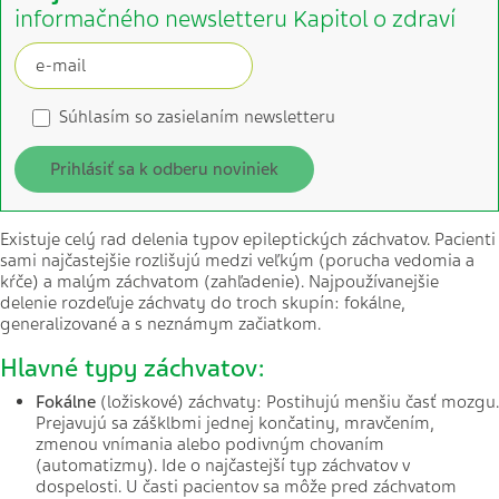
informačného newsletteru Kapitol o zdraví
Súhlasím so zasielaním newsletteru
Prihlásiť sa k odberu noviniek
Existuje celý rad delenia typov epileptických záchvatov. Pacienti
sami najčastejšie rozlišujú medzi veľkým (porucha vedomia a
kŕče) a malým záchvatom (zahľadenie). Najpoužívanejšie
delenie rozdeľuje záchvaty do troch skupín: fokálne,
generalizované a s neznámym začiatkom.
Hlavné typy záchvatov:
Fokálne
(ložiskové) záchvaty: Postihujú menšiu časť mozgu.
Prejavujú sa zášklbmi jednej končatiny, mravčením,
zmenou vnímania alebo podivným chovaním
(automatizmy). Ide o najčastejší typ záchvatov v
dospelosti. U časti pacientov sa môže pred záchvatom