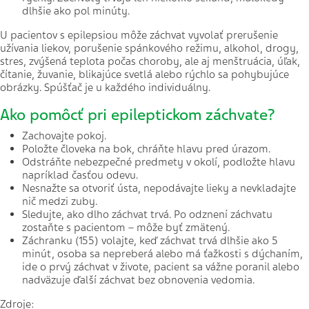
dlhšie ako pol minúty.
U pacientov s epilepsiou môže záchvat vyvolať prerušenie
užívania liekov, porušenie spánkového režimu, alkohol, drogy,
stres, zvýšená teplota počas choroby, ale aj menštruácia, úľak,
čítanie, žuvanie, blikajúce svetlá alebo rýchlo sa pohybujúce
obrázky. Spúšťač je u každého individuálny.
Ako pomôcť pri epileptickom záchvate?
Zachovajte pokoj.
Položte človeka na bok, chráňte hlavu pred úrazom.
Odstráňte nebezpečné predmety v okolí, podložte hlavu
napríklad časťou odevu.
Nesnažte sa otvoriť ústa, nepodávajte lieky a nevkladajte
nič medzi zuby.
Sledujte, ako dlho záchvat trvá. Po odznení záchvatu
zostaňte s pacientom – môže byť zmätený.
Záchranku (155) volajte, keď záchvat trvá dlhšie ako 5
minút, osoba sa nepreberá alebo má ťažkosti s dýchaním,
ide o prvý záchvat v živote, pacient sa vážne poranil alebo
nadväzuje ďalší záchvat bez obnovenia vedomia.
Zdroje: