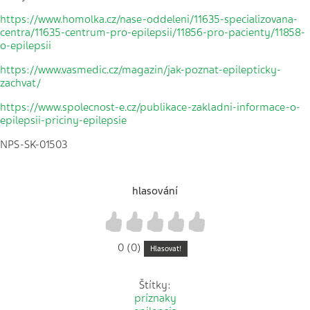
https://www.homolka.cz/nase-oddeleni/11635-specializovana-
centra/11635-centrum-pro-epilepsii/11856-pro-pacienty/11858-
o-epilepsii
https://www.vasmedic.cz/magazin/jak-poznat-epilepticky-
zachvat/
https://www.spolecnost-e.cz/publikace-zakladni-informace-o-
epilepsii-priciny-epilepsie
NPS-SK-01503
hlasování
1
2
3
4
5
0 (0)
Hlasovat!
Štítky:
príznaky