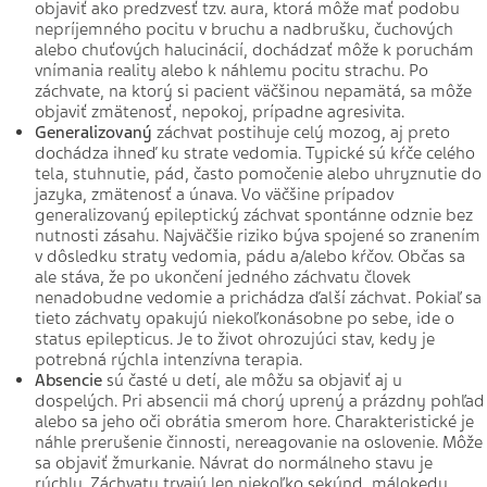
objaviť ako predzvesť tzv. aura, ktorá môže mať podobu
nepríjemného pocitu v bruchu a nadbrušku, čuchových
alebo chuťových halucinácií, dochádzať môže k poruchám
vnímania reality alebo k náhlemu pocitu strachu. Po
záchvate, na ktorý si pacient väčšinou nepamätá, sa môže
objaviť zmätenosť, nepokoj, prípadne agresivita.
Generalizovaný
záchvat postihuje celý mozog, aj preto
dochádza ihneď ku strate vedomia. Typické sú kŕče celého
tela, stuhnutie, pád, často pomočenie alebo uhryznutie do
jazyka, zmätenosť a únava. Vo väčšine prípadov
generalizovaný epileptický záchvat spontánne odznie bez
nutnosti zásahu. Najväčšie riziko býva spojené so zranením
v dôsledku straty vedomia, pádu a/alebo kŕčov. Občas sa
ale stáva, že po ukončení jedného záchvatu človek
nenadobudne vedomie a prichádza ďalší záchvat. Pokiaľ sa
tieto záchvaty opakujú niekoľkonásobne po sebe, ide o
status epilepticus. Je to život ohrozujúci stav, kedy je
potrebná rýchla intenzívna terapia.
Absencie
sú časté u detí, ale môžu sa objaviť aj u
dospelých. Pri absencii má chorý uprený a prázdny pohľad
alebo sa jeho oči obrátia smerom hore. Charakteristické je
náhle prerušenie činnosti, nereagovanie na oslovenie. Môže
sa objaviť žmurkanie. Návrat do normálneho stavu je
rýchly. Záchvaty trvajú len niekoľko sekúnd, málokedy