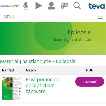
MENU
Epilepsia
Materiály na stiahnutie
Materiály na stiahnutie – Epilepsia
Náhľad
Názov
PDF
Prvá pomoc pri
stiahnuť
epileptickom
záchvate