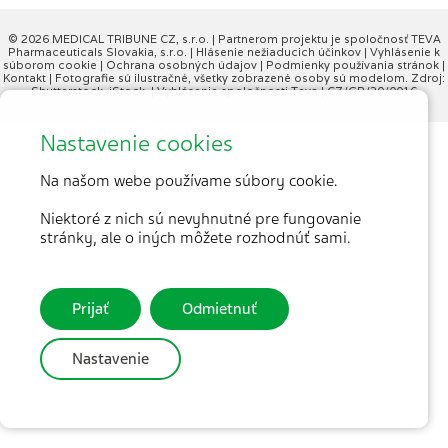
© 2026 MEDICAL TRIBUNE CZ, s.r.o. |
Partnerom projektu je spoločnosť TEVA
Pharmaceuticals Slovakia, s.r.o.
|
Hlásenie nežiaducich účinkov
|
Vyhlásenie k
súborom cookie
|
Ochrana osobných údajov
|
Podmienky používania stránok
|
Kontakt
| Fotografie sú ilustračné, všetky zobrazené osoby sú modelom. Zdroj:
Shutterstock, iStock. |
Vyhlásenie spoločnosti Teva
| CZ/GP/20/0016
Nastavenie cookies
Na našom webe používame súbory cookie.
Niektoré z nich sú nevyhnutné pre fungovanie
stránky, ale o iných môžete rozhodnúť sami.
Prijať
Odmietnuť
Nastavenie