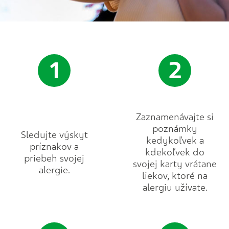
1
2
Zaznamenávajte si
poznámky
Sledujte výskyt
kedykoľvek a
príznakov a
kdekoľvek do
priebeh svojej
svojej karty vrátane
alergie.
liekov, ktoré na
alergiu užívate.