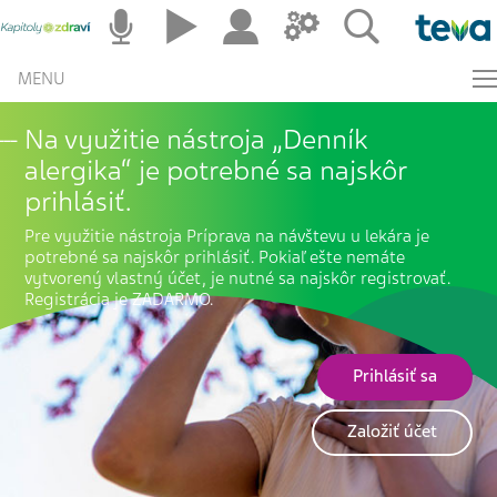
MENU
Na využitie nástroja „Denník
alergika“ je potrebné sa najskôr
prihlásiť.
Pre využitie nástroja
Príprava na návštevu u lekára
je
potrebné sa najskôr prihlásiť. Pokiaľ ešte nemáte
vytvorený vlastný účet, je nutné sa najskôr registrovať.
Registrácia je ZADARMO.
Prihlásiť sa
Založiť účet