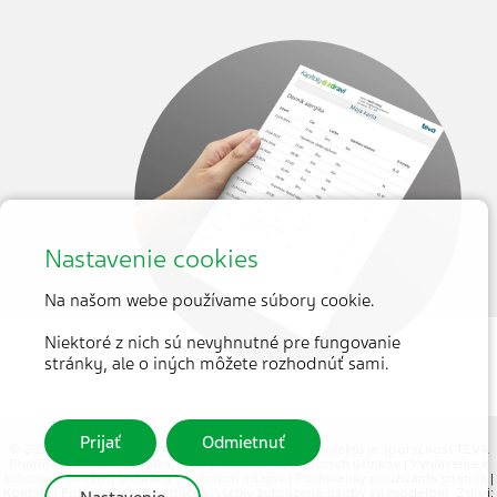
Nastavenie cookies
Na našom webe používame súbory cookie.
Niektoré z nich sú nevyhnutné pre fungovanie
stránky, ale o iných môžete rozhodnúť sami.
Prijať
Odmietnuť
© 2026 MEDICAL TRIBUNE CZ, s.r.o. |
Partnerom projektu je spoločnosť TEVA
Pharmaceuticals Slovakia, s.r.o.
|
Hlásenie nežiaducich účinkov
|
Vyhlásenie k
súborom cookie
|
Ochrana osobných údajov
|
Podmienky používania stránok
|
Kontakt
| Fotografie sú ilustračné, všetky zobrazené osoby sú modelom. Zdroj: