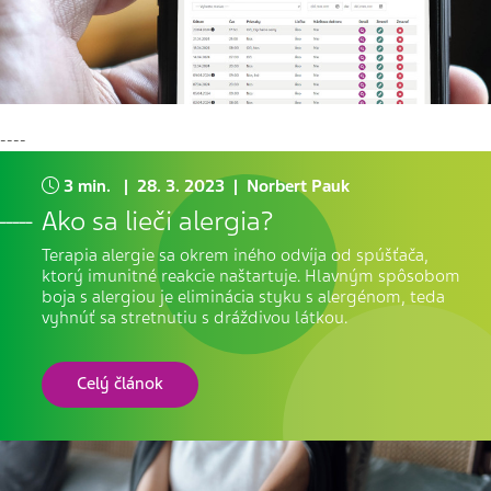
----
3 min. | 28. 3. 2023 | Norbert Pauk
Ako sa lieči alergia?
Terapia alergie sa okrem iného odvíja od spúšťača,
ktorý imunitné reakcie naštartuje. Hlavným spôsobom
boja s alergiou je eliminácia styku s alergénom, teda
vyhnúť sa stretnutiu s dráždivou látkou.
Celý článok