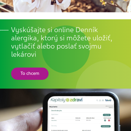
Vyskúšajte si online Denník
alergika, ktorý si môžete uložiť,
vytlačiť alebo poslať svojmu
lekárovi
To chcem