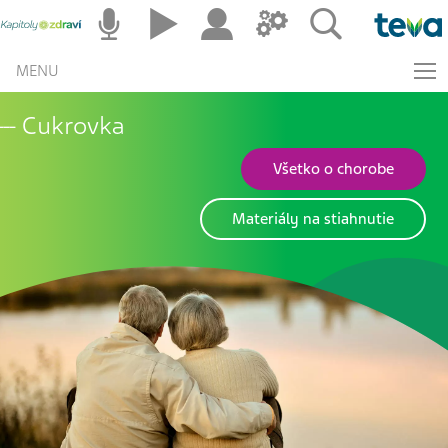
MENU
Cukrovka
Všetko o chorobe
Materiály na stiahnutie