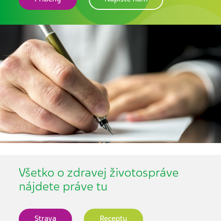
Všetko o zdravej životospráve
nájdete práve tu
Strava
Recepty