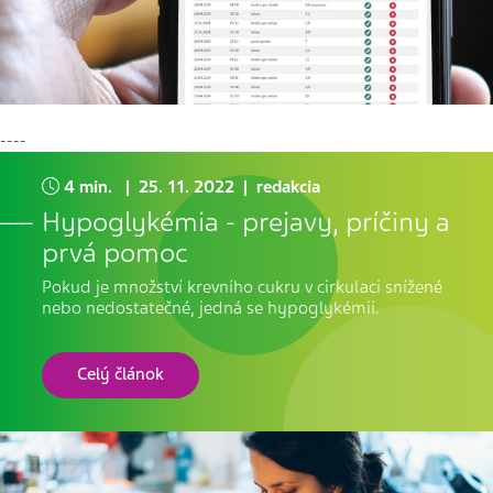
----
4 min. | 25. 11. 2022 | redakcia
Hypoglykémia - prejavy, príčiny a
prvá pomoc
Pokud je množství krevního cukru v cirkulaci snížené
nebo nedostatečné, jedná se hypoglykémii.
Celý článok