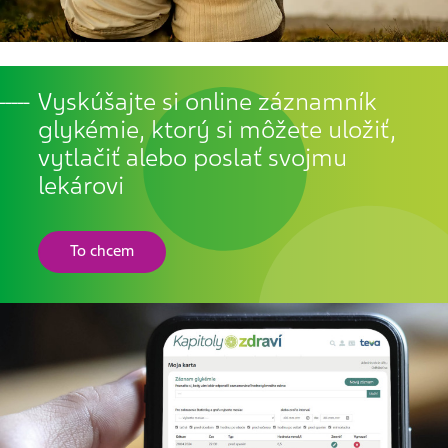
Vyskúšajte si online záznamník
glykémie, ktorý si môžete uložiť,
vytlačiť alebo poslať svojmu
lekárovi
To chcem