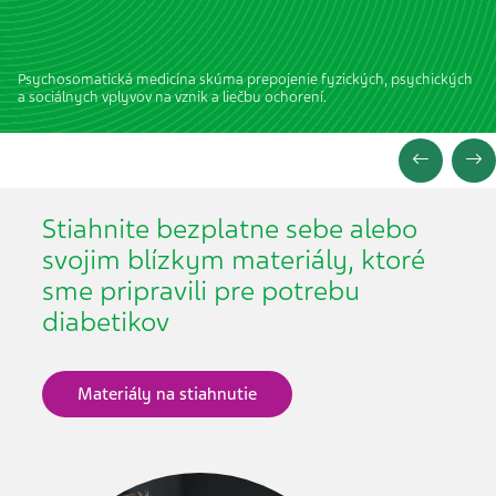
Psychosomatická medicína skúma prepojenie fyzických, psychických
a sociálnych vplyvov na vznik a liečbu ochorení.
Stiahnite bezplatne sebe alebo
svojim blízkym materiály, ktoré
sme pripravili pre potrebu
diabetikov
Materiály na stiahnutie