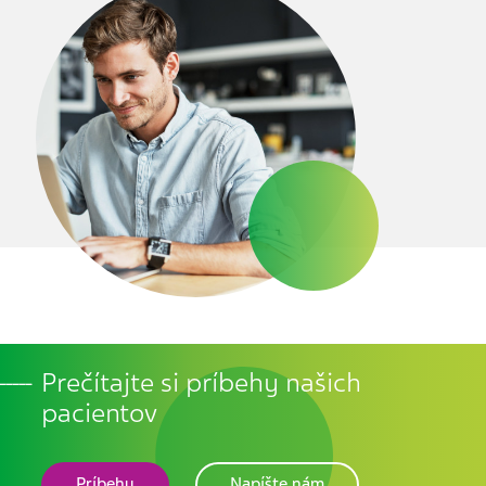
Prečítajte si príbehy našich
pacientov
Príbehy
Napíšte nám