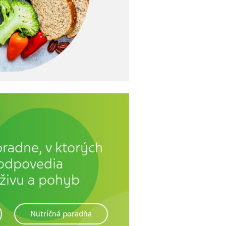
radne, v ktorých
 odpovedia
ýživu a pohyb
Nutričná poradňa