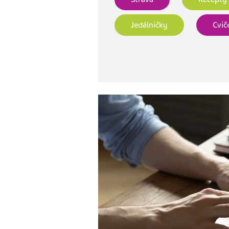
Jedálničky
Cvič