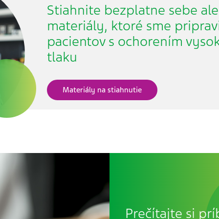
Stiahnite bezplatne sebe al
materiály, ktoré sme priprav
pacientov s ochorením vyso
tlaku
Materiály na stiahnutie
Prečítajte si pr