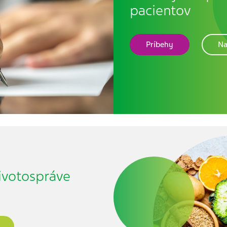
pacientov
Príbehy
Na
životospráve