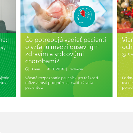
na:
Čo potrebujú vedieť pacienti
Via
a,
o vzťahu medzi duševným
och
zdravím a srdcovými
5 m
chorobami?
3 min. | 26. 3. 2026 | redakcia
jenie
Včasné rozpoznanie psychických ťažkostí
Poďme 
yvov
môže zlepšiť prognózu aj kvalitu života
uveden
pacientov.
poradi