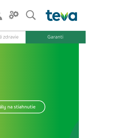
 zdravie
Garanti
ály na stiahnutie