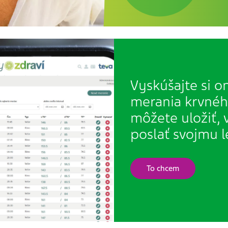
Vyskúšajte si o
merania krvného
môžete uložiť, 
poslať svojmu l
To chcem