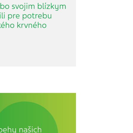
ebo svojim blízkym
ili pre potrebu
kého krvného
íbehy našich