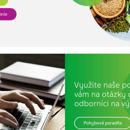
enie
Využite naše po
vám na otázky
odborníci na v
Pohybová poradňa