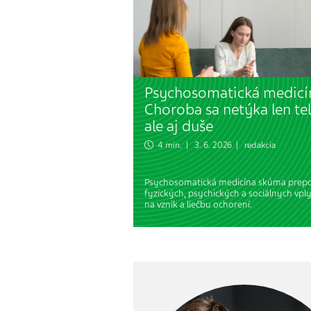
Psychosomatická medicí
Choroba sa netýka len tel
ale aj duše
4 min. | 3. 6. 2026 | redakcia
Psychosomatická medicína skúma prepo
fyzických, psychických a sociálnych vpl
na vznik a liečbu ochorení.