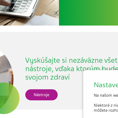
Vyskúšajte si nezáväzne všet
nástroje, vďaka ktorým bud
svojom zdraví
Nastave
Nástroje
Na našom we
Niektoré z n
môžete rozh