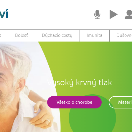
s
Bolesť
Dýchacie cesty
Imunita
Duševné
Vysoký krvný tlak
Všetko o chorobe
Materi