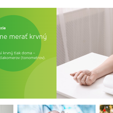
cia
vne merať krvný
si krvný tlak doma –
tlakomerov (tonometrov).