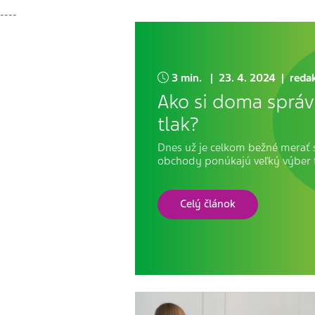
----
3 min. | 23. 4. 2024 | redak
Ako si doma sprá
tlak?
Dnes už je celkom bežné merať 
obchody ponúkajú veľký výber 
Celý článok