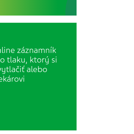
nline záznamník
 tlaku, ktorý si
vytlačiť alebo
ekárovi