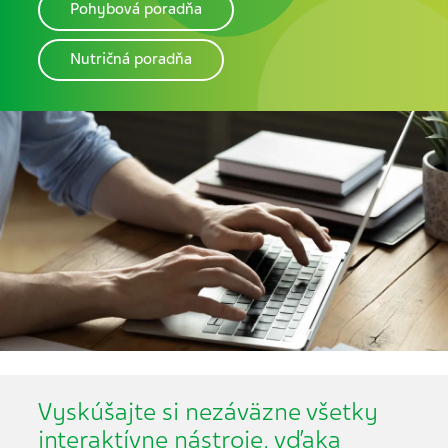
Pohybová poradňa
Nutričná poradňa
Vyskúšajte si nezáväzne všetky
interaktívne nástroje, vďaka