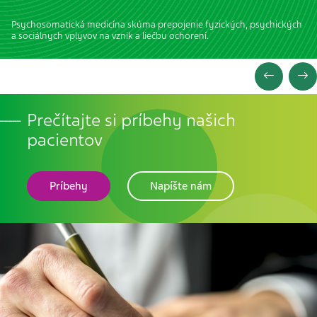
Psychosomatická medicína skúma prepojenie fyzických, psychických
a sociálnych vplyvov na vznik a liečbu ochorení.
Prečítajte si príbehy našich
pacientov
Príbehy
Napíšte nám