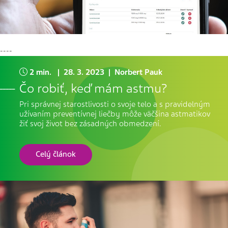
----
2 min. | 28. 3. 2023 | Norbert Pauk
Čo robiť, keď mám astmu?
Pri správnej starostlivosti o svoje telo a s pravidelným
užívaním preventívnej liečby môže väčšina astmatikov
žiť svoj život bez zásadných obmedzení.
Celý článok