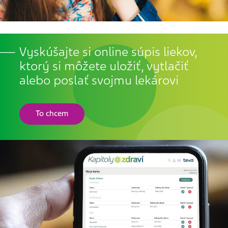
Vyskúšajte si online súpis liekov,
ktorý si môžete uložiť, vytlačiť
alebo poslať svojmu lekárovi
To chcem