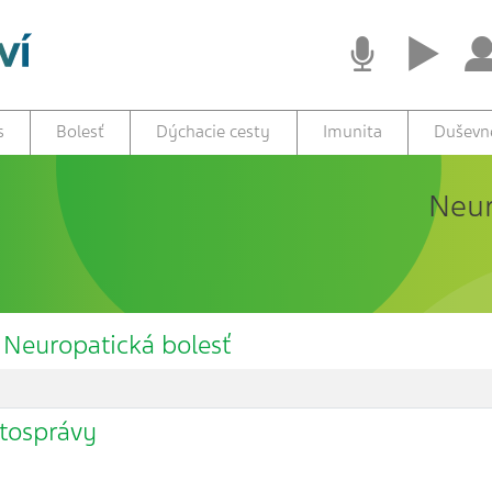
s
Bolesť
Dýchacie cesty
Imunita
Duševné
Neur
– Neuropatická bolesť
otosprávy