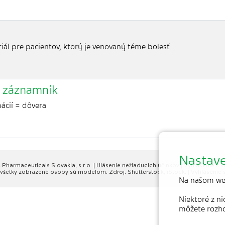
ál pre pacientov, ktorý je venovaný téme bolesť
ý záznamník
mácií = dôvera
Nastave
Pharmaceuticals Slovakia, s.r.o.
|
Hlásenie nežiaducich účinkov
|
Vyhlásenie k 
é, všetky zobrazené osoby sú modelom. Zdroj: Shutterstock, iStock. |
Vyhlásenie 
Na našom we
Niektoré z n
môžete rozh