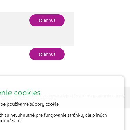
stiahnuť
stiahnuť
nie cookies
súborom cookie
|
Ochrana osobných údajov
|
Podmienky používania stránok
|
spoločnosti Teva
| CZ/GP/20/0016
be používame súbory cookie.
ich sú nevyhnutné pre fungovanie stránky, ale o iných
odnúť sami.