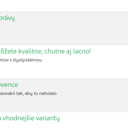
správy
ôžete kvalitne, chutne aj lacno!
ntov s dyslipidémiou
evence
ravování tak, aby to nebolelo
h vhodnejšie varianty