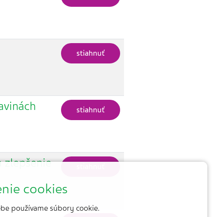
stiahnuť
avinách
stiahnuť
a zlepšenie
stiahnuť
nie cookies
be používame súbory cookie.