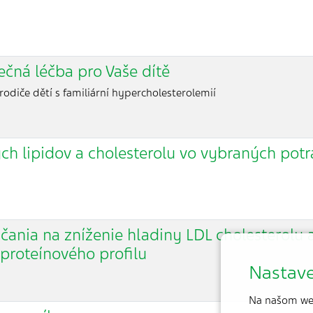
ečná léčba pro Vaše dítě
rodiče dětí s familiární hypercholesterolemií
ch lipidov a cholesterolu vo vybraných potr
ania na zníženie hladiny LDL cholesterolu 
proteínového profilu
Nastave
Na našom we