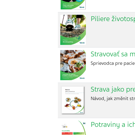
Piliere životo
Stravovať sa m
Sprievodca pre pacie
Strava jako pr
Návod, jak změnit st
Potraviny a ic