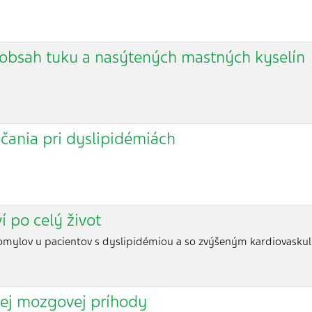
h obsah tuku a nasýtených mastných kyselín
čania pri dyslipidémiách
í po celý život
mylov u pacientov s dyslipidémiou a so zvýšeným kardiovasku
nej mozgovej príhody