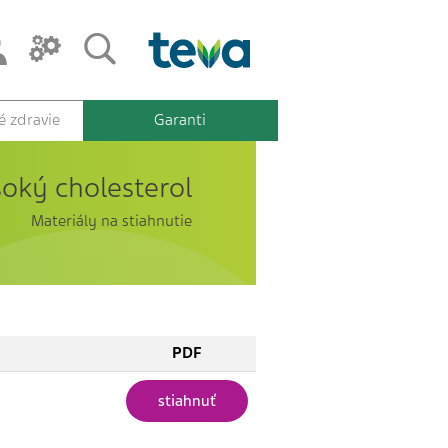
 zdravie
Garanti
oký cholesterol
Materiály na stiahnutie
PDF
stiahnuť