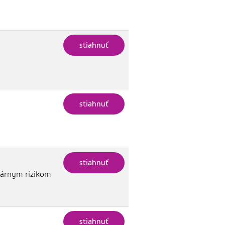
stiahnuť
stiahnuť
stiahnuť
lárnym rizikom
stiahnuť