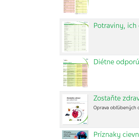
Potraviny, ic
Diétne odporú
Zostaňte zdrav
Oprava obľúbených o
Príznaky ciev