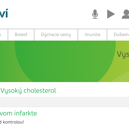
s
Bolesť
Dýchacie cesty
Imunita
Duševné
Vys
 Vysoký cholesterol
ovom infarkte
d kontrolou!