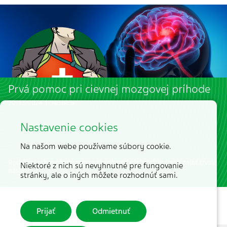
Prvá pomoc pri cievnej mozgovej príhode
20. 12. 2024 | redakcia
Nastavenie cookies
Na našom webe používame súbory cookie.
Rýchly zásah môže významne ovplyvniť výsledok liečby a znížiť trvalé
Niektoré z nich sú nevyhnutné pre fungovanie
následky!
stránky, ale o iných môžete rozhodnúť sami.
Prijať
Odmietnuť