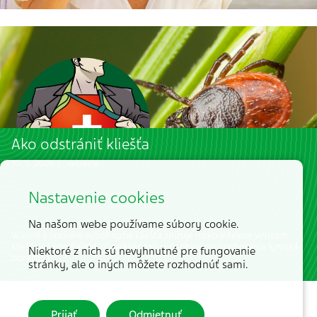
Ako odstrániť kliešťa
10. 5. 2026 | redakcia
Nastavenie cookies
Na našom webe používame súbory cookie.
Včasné a správne vytiahnutie kliešťa znižuje riziko infekcie vírusom
kliešťovej encefalitídy či baktériami spôsobujúcimi ochorenie lymská
Niektoré z nich sú nevyhnutné pre fungovanie
borelióza.
stránky, ale o iných môžete rozhodnúť sami.
Prijať
Odmietnuť