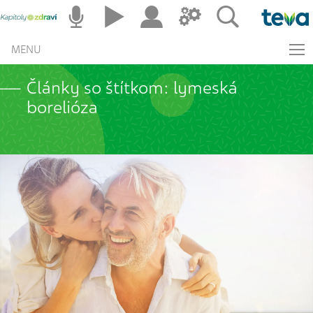
MENU
Články so štítkom: lymeská
borelióza