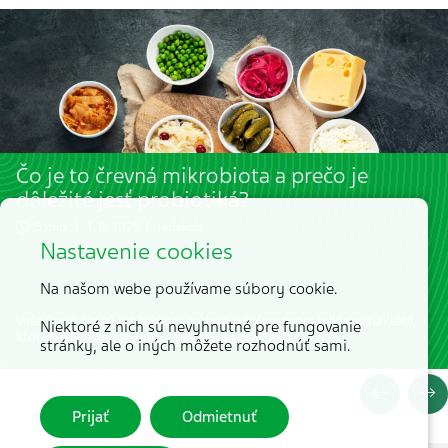
Čo je to črevná mikrobiota a prečo je
dôležité jesť probiotiká?
5 min. | 1. 8. 2025 | redakcia
Nastavenie cookies
Na našom webe používame súbory cookie.
Vaše črevá nie sú len tráviaca trubica, sú domovom biliónov baktérií,
Niektoré z nich sú nevyhnutné pre fungovanie
ktoré ovplyvňujú imunitu, trávenie aj psychiku.
stránky, ale o iných môžete rozhodnúť sami.
Prijať
Odmietnuť