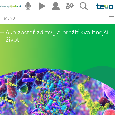
MENU
Ako zostať zdravý a prežiť kvalitnejší
život