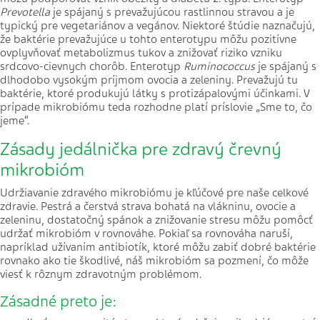
Prevotella
je spájaný s prevažujúcou rastlinnou stravou a je
typický pre vegetariánov a vegánov. Niektoré štúdie naznačujú,
že baktérie prevažujúce u tohto enterotypu môžu pozitívne
ovplyvňovať metabolizmus tukov a znižovať riziko vzniku
srdcovo-cievnych chorôb. Enterotyp
Ruminococcus
je spájaný s
dlhodobo vysokým príjmom ovocia a zeleniny. Prevažujú tu
baktérie, ktoré produkujú látky s protizápalovými účinkami. V
prípade mikrobiómu teda rozhodne platí príslovie „Sme to, čo
jeme“.
Zásady jedálnička pre zdravý črevný
mikrobióm
Udržiavanie zdravého mikrobiómu je kľúčové pre naše celkové
zdravie. Pestrá a čerstvá strava bohatá na vlákninu, ovocie a
zeleninu, dostatočný spánok a znižovanie stresu môžu pomôcť
udržať mikrobióm v rovnováhe. Pokiaľ sa rovnováha naruší,
napríklad užívaním antibiotík, ktoré môžu zabiť dobré baktérie
rovnako ako tie škodlivé, náš mikrobióm sa pozmení, čo môže
viesť k rôznym zdravotným problémom.
Zásadné preto je: