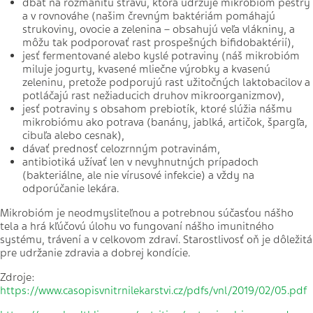
dbať na rozmanitú stravu, ktorá udržuje mikrobióm pestrý
a v rovnováhe (našim črevným baktériám pomáhajú
strukoviny, ovocie a zelenina – obsahujú veľa vlákniny, a
môžu tak podporovať rast prospešných bifidobaktérií),
jesť fermentované alebo kyslé potraviny (náš mikrobióm
miluje jogurty, kvasené mliečne výrobky a kvasenú
zeleninu, pretože podporujú rast užitočných laktobacilov a
potláčajú rast nežiaducich druhov mikroorganizmov),
jesť potraviny s obsahom prebiotík, ktoré slúžia nášmu
mikrobiómu ako potrava (banány, jablká, artičok, špargľa,
cibuľa alebo cesnak),
dávať prednosť celozrnným potravinám,
antibiotiká užívať len v nevyhnutných prípadoch
(bakteriálne, ale nie vírusové infekcie) a vždy na
odporúčanie lekára.
Mikrobióm je neodmysliteľnou a potrebnou súčasťou nášho
tela a hrá kľúčovú úlohu vo fungovaní nášho imunitného
systému, trávení a v celkovom zdraví. Starostlivosť oň je dôležitá
pre udržanie zdravia a dobrej kondície.
Zdroje:
https://www.casopisvnitrnilekarstvi.cz/pdfs/vnl/2019/02/05.pdf