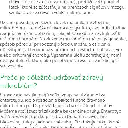
(hovoríme o tzv. os črevo-mozog), pretože veľký podiel
látok, ktoré sa zúčastňujú na prenosoch signálov v mozgu,
vzniká práve v črevách vďaka mikrobiómu.
Už sme povedali, že každý človek má unikátne zloženie
mikrobiómu – to môže následne ovplyvniť to, ako individuálne
reaguje na rôzne potraviny, lieky alebo akú má náchylnosť k
určitým chorobám. Na zloženie mikrobiómu má vplyv genetika,
spôsob pôrodu (prirodzený pôrod umožňuje osídlenie
dôležitými baktériami už v pôrodných cestách), pohlavie, vek
alebo prítomné choroby. Významnú úlohu zohrávajú aj nami
ovplyvniteľné faktory ako pôsobenie stresu, užívané lieky či
stravovanie.
Prečo je dôležité udržovať zdravý
mikrobióm?
Stravovacie návyky majú veľký vplyv na utváranie tzv.
enterotypu. Ide o rozdelenie bakteriálneho črevného
mikrobiómu podľa prevládajúcich bakteriálnych druhov.
Môžeme rozlišovať tri základné bakteriálne druhy. Enterotyp
Bacteroides
je typický pre stravu bohatú na živočíšne
bielkoviny, tuky a jednoduché cukry. Produkuje látky, ktoré
môžu podporovať vznik obezity a diabetu 2. typu. Enterotyp