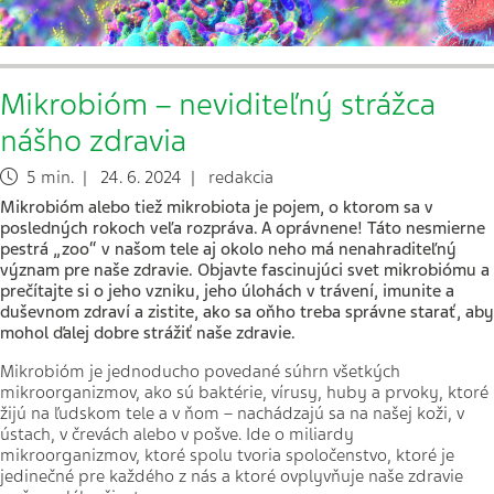
Mikrobióm – neviditeľný strážca
nášho zdravia
5 min. | 24. 6. 2024 | redakcia
Mikrobióm alebo tiež mikrobiota je pojem, o ktorom sa v
posledných rokoch veľa rozpráva. A oprávnene! Táto nesmierne
pestrá „zoo“ v našom tele aj okolo neho má nenahraditeľný
význam pre naše zdravie. Objavte fascinujúci svet mikrobiómu a
prečítajte si o jeho vzniku, jeho úlohách v trávení, imunite a
duševnom zdraví a zistite, ako sa oňho treba správne starať, aby
mohol ďalej dobre strážiť naše zdravie.
Mikrobióm je jednoducho povedané súhrn všetkých
mikroorganizmov, ako sú baktérie, vírusy, huby a prvoky, ktoré
žijú na ľudskom tele a v ňom – nachádzajú sa na našej koži, v
ústach, v črevách alebo v pošve. Ide o miliardy
mikroorganizmov, ktoré spolu tvoria spoločenstvo, ktoré je
jedinečné pre každého z nás a ktoré ovplyvňuje naše zdravie