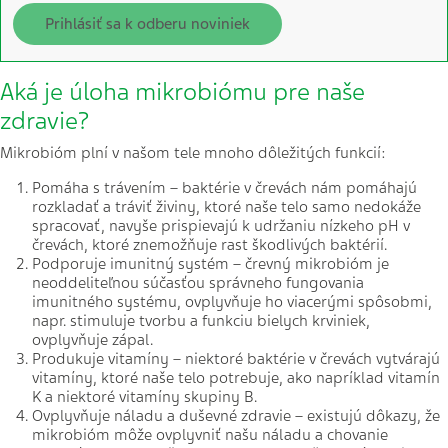
Prihlásiť sa k odberu noviniek
Aká je úloha mikrobiómu pre naše
zdravie?
Mikrobióm plní v našom tele mnoho dôležitých funkcií:
Pomáha s trávením – baktérie v črevách nám pomáhajú
rozkladať a tráviť živiny, ktoré naše telo samo nedokáže
spracovať, navyše prispievajú k udržaniu nízkeho pH v
črevách, ktoré znemožňuje rast škodlivých baktérií.
Podporuje imunitný systém – črevný mikrobióm je
neoddeliteľnou súčasťou správneho fungovania
imunitného systému, ovplyvňuje ho viacerými spôsobmi,
napr. stimuluje tvorbu a funkciu bielych krviniek,
ovplyvňuje zápal.
Produkuje vitamíny – niektoré baktérie v črevách vytvárajú
vitamíny, ktoré naše telo potrebuje, ako napríklad vitamín
K a niektoré vitamíny skupiny B.
Ovplyvňuje náladu a duševné zdravie – existujú dôkazy, že
mikrobióm môže ovplyvniť našu náladu a chovanie