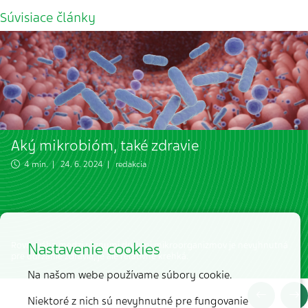
Súvisiace články
Aký mikrobióm, také zdravie
4 min. | 24. 6. 2024 | redakcia
Nastavenie cookies
Rovnováha medzi rôznymi druhmi mikroorganizmov je nevyhnutná
pre udržanie zdravia, je ale relatívne krehká.
Na našom webe používame súbory cookie.
Niektoré z nich sú nevyhnutné pre fungovanie