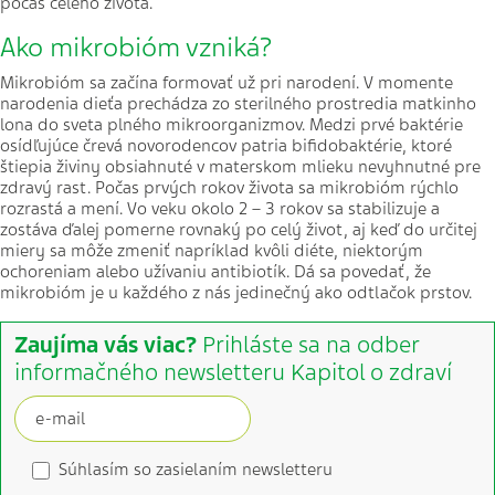
počas celého života.
Ako mikrobióm vzniká?
Mikrobióm sa začína formovať už pri narodení. V momente
narodenia dieťa prechádza zo sterilného prostredia matkinho
lona do sveta plného mikroorganizmov. Medzi prvé baktérie
osídľujúce črevá novorodencov patria bifidobaktérie, ktoré
štiepia živiny obsiahnuté v materskom mlieku nevyhnutné pre
zdravý rast. Počas prvých rokov života sa mikrobióm rýchlo
rozrastá a mení. Vo veku okolo 2 – 3 rokov sa stabilizuje a
zostáva ďalej pomerne rovnaký po celý život, aj keď do určitej
miery sa môže zmeniť napríklad kvôli diéte, niektorým
ochoreniam alebo užívaniu antibiotík. Dá sa povedať, že
mikrobióm je u každého z nás jedinečný ako odtlačok prstov.
Zaujíma vás viac?
Prihláste sa na odber
informačného newsletteru Kapitol o zdraví
Súhlasím so zasielaním newsletteru