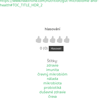
https://www.healthline.com/nutrition/gut-microbiome-and-
health#TOC_TITLE_HDR_2
hlasování
1
2
3
4
5
0 (0)
Hlasovat!
Štítky:
zdravie
imunita
črevný mikrobióm
nálada
mikrobiota
probiotiká
duševné zdravie
čreva