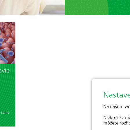
avie
Nastave
Na našom we
ržanie
Niektoré z n
môžete rozh