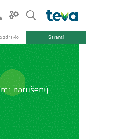
 zdravie
Garanti
kom: narušený