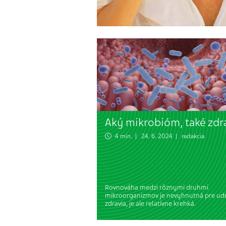
Aký mikrobióm, také zdr
4 min. | 24. 6. 2024 | redakcia
Rovnováha medzi rôznymi druhmi
mikroorganizmov je nevyhnutná pre ud
zdravia, je ale relatívne krehká.