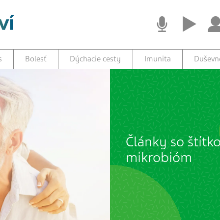
s
Bolesť
Dýchacie cesty
Imunita
Duševné
Články so štít
mikrobióm