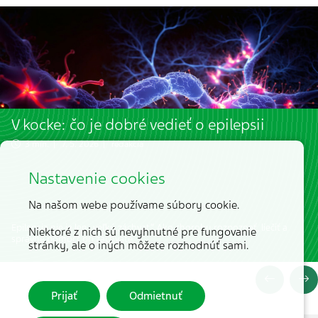
V kocke: čo je dobré vedieť o epilepsii
3 min. | 7. 5. 2026 | redakcia
Nastavenie cookies
Na našom webe používame súbory cookie.
Epilepsia nie je len „veľký záchvat“. Ako chorobu rozpoznať, liečiť a
Niektoré z nich sú nevyhnutné pre fungovanie
správne pomôcť pri záchvate.
stránky, ale o iných môžete rozhodnúť sami.
Prijať
Odmietnuť