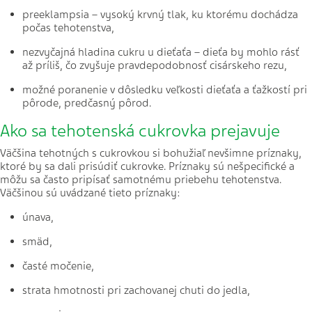
preeklampsia – vysoký krvný tlak, ku ktorému dochádza
počas tehotenstva,
nezvyčajná hladina cukru u dieťaťa – dieťa by mohlo rásť
až príliš, čo zvyšuje pravdepodobnosť cisárskeho rezu,
možné poranenie v dôsledku veľkosti dieťaťa a ťažkostí pri
pôrode, predčasný pôrod.
Ako sa tehotenská cukrovka prejavuje
Väčšina tehotných s cukrovkou si bohužiaľ nevšimne príznaky,
ktoré by sa dali prisúdiť cukrovke. Príznaky sú nešpecifické a
môžu sa často pripísať samotnému priebehu tehotenstva.
Väčšinou sú uvádzané tieto príznaky:
únava,
smäd,
časté močenie,
strata hmotnosti pri zachovanej chuti do jedla,