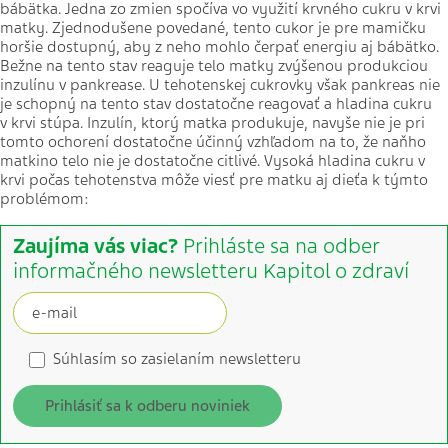
bábätka. Jedna zo zmien spočíva vo využití krvného cukru v krvi
matky. Zjednodušene povedané, tento cukor je pre mamičku
horšie dostupný, aby z neho mohlo čerpať energiu aj bábätko.
Bežne na tento stav reaguje telo matky zvýšenou produkciou
inzulínu v pankrease. U tehotenskej cukrovky však pankreas nie
je schopný na tento stav dostatočne reagovať a hladina cukru
v krvi stúpa. Inzulín, ktorý matka produkuje, navyše nie je pri
tomto ochorení dostatočne účinný vzhľadom na to, že naňho
matkino telo nie je dostatočne citlivé. Vysoká hladina cukru v
krvi počas tehotenstva môže viesť pre matku aj dieťa k týmto
problémom:
Zaujíma vás viac?
Prihláste sa na odber
informačného newsletteru Kapitol o zdraví
Súhlasím so zasielaním newsletteru
Prihlásiť sa k odberu noviniek