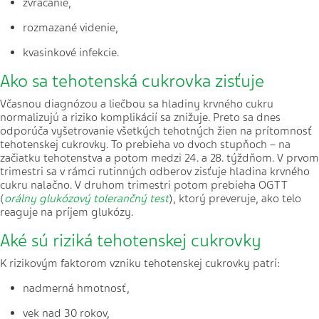
zvracanie,
rozmazané videnie,
kvasinkové infekcie.
Ako sa tehotenská cukrovka zisťuje
Včasnou diagnózou a liečbou sa hladiny krvného cukru
normalizujú a riziko komplikácií sa znižuje. Preto sa dnes
odporúča vyšetrovanie všetkých tehotných žien na prítomnosť
tehotenskej cukrovky. To prebieha vo dvoch stupňoch – na
začiatku tehotenstva a potom medzi 24. a 28. týždňom. V prvom
trimestri sa v rámci rutinných odberov zisťuje hladina krvného
cukru nalačno. V druhom trimestri potom prebieha OGTT
(
orálny glukózový tolerančný test
), ktorý preveruje, ako telo
reaguje na príjem glukózy.
Aké sú riziká tehotenskej cukrovky
K rizikovým faktorom vzniku tehotenskej cukrovky patrí:
nadmerná hmotnosť,
vek nad 30 rokov,