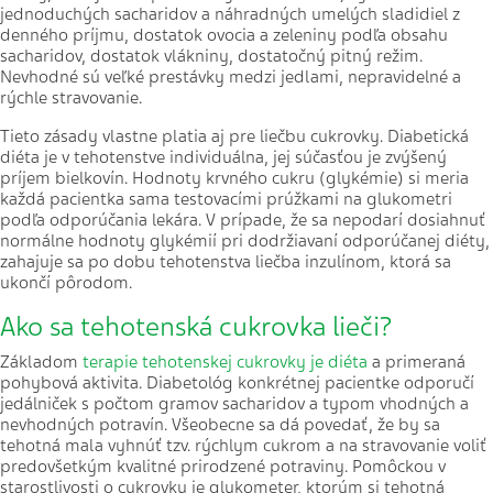
jednoduchých sacharidov a náhradných umelých sladidiel z
denného príjmu, dostatok ovocia a zeleniny podľa obsahu
sacharidov, dostatok vlákniny, dostatočný pitný režim.
Nevhodné sú veľké prestávky medzi jedlami, nepravidelné a
rýchle stravovanie.
Tieto zásady vlastne platia aj pre liečbu cukrovky. Diabetická
diéta je v tehotenstve individuálna, jej súčasťou je zvýšený
príjem bielkovín. Hodnoty krvného cukru (glykémie) si meria
každá pacientka sama testovacími prúžkami na glukometri
podľa odporúčania lekára. V prípade, že sa nepodarí dosiahnuť
normálne hodnoty glykémií pri dodržiavaní odporúčanej diéty,
zahajuje sa po dobu tehotenstva liečba inzulínom, ktorá sa
ukončí pôrodom.
Ako sa tehotenská cukrovka lieči?
Základom
terapie tehotenskej cukrovky je diéta
a primeraná
pohybová aktivita. Diabetológ konkrétnej pacientke odporučí
jedálniček s počtom gramov sacharidov a typom vhodných a
nevhodných potravín. Všeobecne sa dá povedať, že by sa
tehotná mala vyhnúť tzv. rýchlym cukrom a na stravovanie voliť
predovšetkým kvalitné prirodzené potraviny. Pomôckou v
starostlivosti o cukrovku je glukometer, ktorým si tehotná