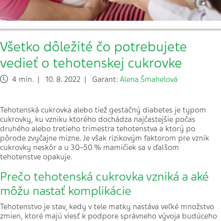
Všetko dôležité čo potrebujete
vedieť o tehotenskej cukrovke
4 min. | 10. 8. 2022 | Garant:
Alena Šmahelová
Tehotenská cukrovka alebo tiež gestačný diabetes je typom
cukrovky, ku vzniku ktorého dochádza najčastejšie počas
druhého alebo tretieho trimestra tehotenstva a ktorý po
pôrode zvyčajne mizne. Je však rizikovým faktorom pre vznik
cukrovky neskôr a u 30–50 % mamičiek sa v ďalšom
tehotenstve opakuje.
Prečo tehotenská cukrovka vzniká a aké
môžu nastať komplikácie
Tehotenstvo je stav, kedy v tele matky nastáva veľké množstvo
zmien, ktoré majú viesť k podpore správneho vývoja budúceho