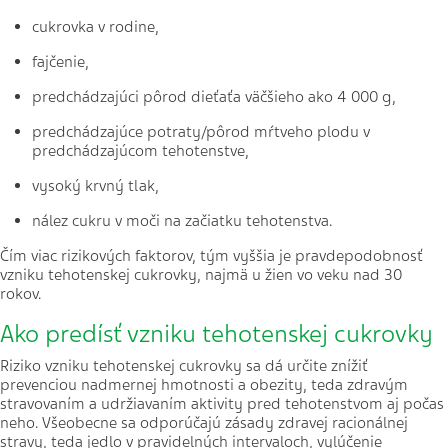
cukrovka v rodine,
fajčenie,
predchádzajúci pôrod dieťaťa väčšieho ako 4 000 g,
predchádzajúce potraty/pôrod mŕtveho plodu v
predchádzajúcom tehotenstve,
vysoký krvný tlak,
nález cukru v moči na začiatku tehotenstva.
Čím viac rizikových faktorov, tým vyššia je pravdepodobnosť
vzniku tehotenskej cukrovky, najmä u žien vo veku nad 30
rokov.
Ako predísť vzniku tehotenskej cukrovky
Riziko vzniku tehotenskej cukrovky sa dá určite znížiť
prevenciou nadmernej hmotnosti a obezity, teda zdravým
stravovaním a udržiavaním aktivity pred tehotenstvom aj počas
neho. Všeobecne sa odporúčajú zásady zdravej racionálnej
stravy, teda jedlo v pravidelných intervaloch, vylúčenie