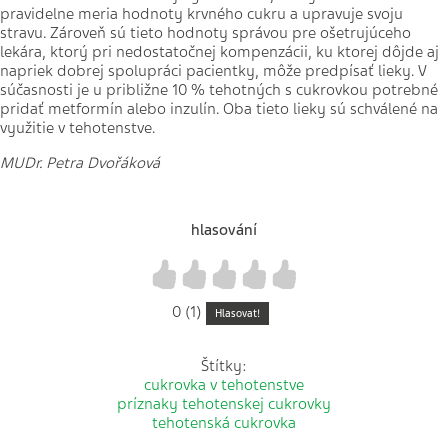
pravidelne meria hodnoty krvného cukru a upravuje svoju
stravu. Zároveň sú tieto hodnoty správou pre ošetrujúceho
lekára, ktorý pri nedostatočnej kompenzácii, ku ktorej dôjde aj
napriek dobrej spolupráci pacientky, môže predpísať lieky. V
súčasnosti je u približne 10 % tehotných s cukrovkou potrebné
pridať metformín alebo inzulín. Oba tieto lieky sú schválené na
využitie v tehotenstve.
MUDr. Petra Dvořáková
hlasování
1
2
3
4
5
0 (1)
Hlasovat!
Štítky:
cukrovka v tehotenstve
príznaky tehotenskej cukrovky
tehotenská cukrovka