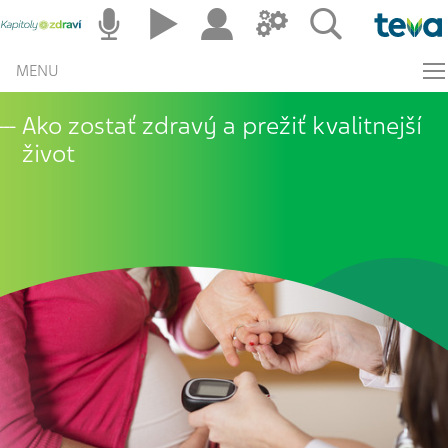
MENU
Ako zostať zdravý a prežiť kvalitnejší
život