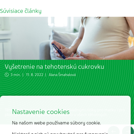
Súvisiace články
Vyšetrenie na tehotenskú cukrovku
3 min. | 11. 8. 2022 |
Alena Šmahelová
Nastavenie cookies
Těhotenská cukrovka je spojena se závažnými riziky pro matku i pro
plod , proto je její vyšetření prováděno u všech těhotných.
Na našom webe používame súbory cookie.