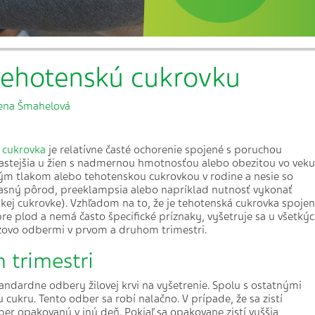
tehotenskú cukrovku
ena Šmahelová
 cukrovka
je relatívne časté ochorenie spojené s poruchou
astejšia u žien s nadmernou hmotnosťou alebo obezitou vo veku
ným tlakom alebo tehotenskou cukrovkou v rodine a nesie so
časný pôrod, preeklampsia alebo napríklad nutnosť vykonať
nskej cukrovke). Vzhľadom na to, že je tehotenská cukrovka spoje
re plod a nemá často špecifické príznaky, vyšetruje sa u všetký
ázovo odbermi v prvom a druhom trimestri.
 trimestri
andardne odbery žilovej krvi na vyšetrenie. Spolu s ostatnými
u cukru. Tento odber sa robí nalačno. V prípade, že sa zistí
ber opakovaný v iný deň. Pokiaľ sa opakovane zistí vyššia