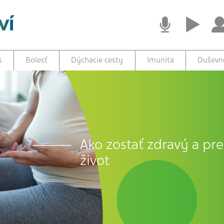
s
Bolesť
Dýchacie cesty
Imunita
Duševné
Ako zostať zdravý a prež
život