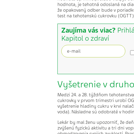
hodnota, je tehotná odoslaná na diab
že opakovaný odber bude v poriadku
test na tehotenskú cukrovku (OGTT), 
Zaujíma vás viac?
Prihl
Kapitol o zdraví
Vyšetrenie v druho
Medzi 24. a 28. týždňom tehotenstv
cukrovky v prvom trimestri urobí OG
vyšetrenie hladiny cukru v krvi nala
voda). Následne sú odobraté v hodin
Lekár by mal ženu upozorniť, že deň
zvýšenú fyzickú aktivitu a tri dni v
obmedzovania svojich zvyklostí. Pre