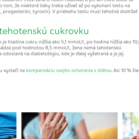
 tom, že niektoré lieky treba užívať až po vykonaní testu na
 progesterón, tyroxín). V priebehu testu musí tehotná dodržať
 tehotenskú cukrovku
 je hladina cukru nižšia ako 5,1 mmol/l, po hodine nižšia ako 10
hádza pod hodnotou 8,5 mmol/l, žena nemá tehotenskú
odoslaná na diabetológiu, kde je ďalej vyšetrená a je jej
u vystačí na
kompenzáciu svojho ochorenia s diétou
. Asi 10 % ži