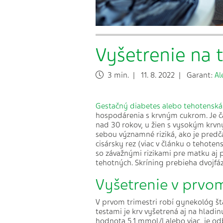
Vyšetrenie na 
3 min. | 11. 8. 2022 | Garant:
Al
Gestačný diabetes alebo tehotenská
hospodárenia s krvným cukrom. Je č
nad 30 rokov, u žien s vysokým krv
sebou významné riziká, ako je pred
cisársky rez (viac v článku o tehote
so závažnými rizikami pre matku aj p
tehotných. Skríning prebieha dvojf
Vyšetrenie v prvom
V prvom trimestri robí gynekológ št
testami je krv vyšetrená aj na hladin
hodnota 5,1 mmol/l alebo viac, je od