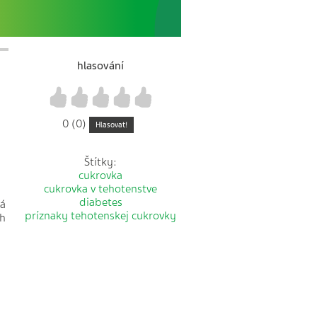
hlasování
1
2
3
4
5
0 (0)
Hlasovat!
Štítky:
cukrovka
cukrovka v tehotenstve
diabetes
ná
príznaky tehotenskej cukrovky
ch