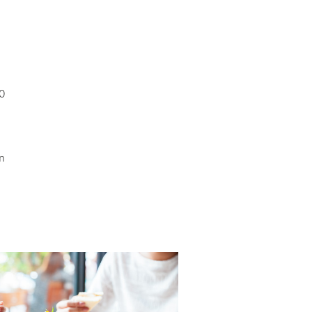
,0
en