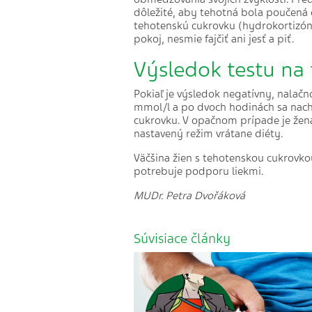
dôležité, aby tehotná bola poučená o
tehotenskú cukrovku (hydrokortizón,
pokoj, nesmie fajčiť ani jesť a piť.
Výsledok testu na
Pokiaľ je výsledok negatívny, nalačno
mmol/l a po dvoch hodinách sa nac
cukrovku. V opačnom prípade je žena 
nastavený režim vrátane diéty.
Väčšina žien s tehotenskou cukrovko
potrebuje podporu liekmi.
MUDr. Petra Dvořáková
Súvisiace články