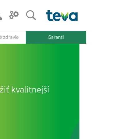
 zdravie
Garanti
iť kvalitnejší