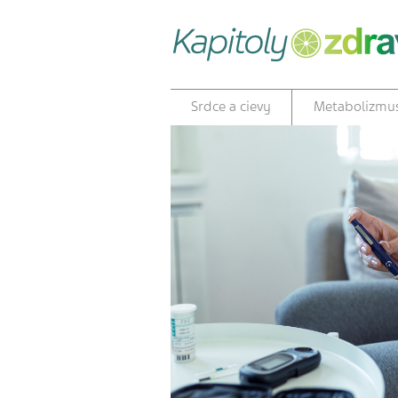
Srdce a cievy
Metabolizmu