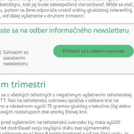
etológiu, kde jej bude zabezpečená starostlivosť. Môže sa stať,
, potom sa žene odporúča urobiť orálny glukózový tolerančný
viď ďalej vyšetrenie v druhom trimestri.
áste sa na odber informačného newsletteru
Prihlásiť sa k odberu noviniek
Súhlasím so
zasielaním
newsletteru
m trimestri
a sa u všetkých tehotných s negatívnym vyšetrením tehotenskej
TT. Test na tehotenskú cukrovku spočíva v odbere krvi na
čno a následnom vypití 75 gramov glukózy v tekutine (čaj alebo
ových rozostupoch dve vzorky žilovej krvi.
 pred vyšetrením na tehotenskú cukrovku by mala vylúčiť
opred dodržiavať svoju zvyčajnú diétu bez významného
d odberom musí žena 8 hodín hladovať a piť len čistú vodu. Je