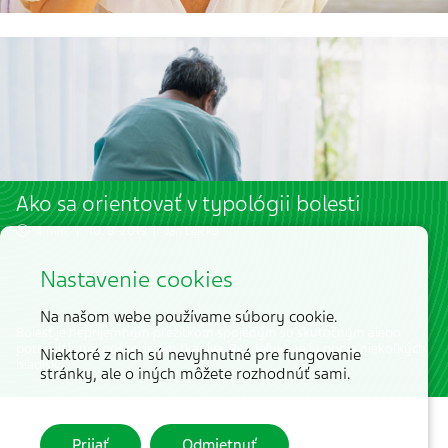
Ako sa orientovať v typológii bolesti
4 min. | 10. 8. 2019 |
Jan Lejčko
Nastavenie cookies
Na našom webe používame súbory cookie.
Bolesť je nepríjemným prežitkom spojeným so skutočným alebo
potenciálnym poškodením tkaniva. Rozdeľujeme ju podľa niekoľkých
Niektoré z nich sú nevyhnutné pre fungovanie
hľadísk.
stránky, ale o iných môžete rozhodnúť sami.
Prijať
Odmietnuť