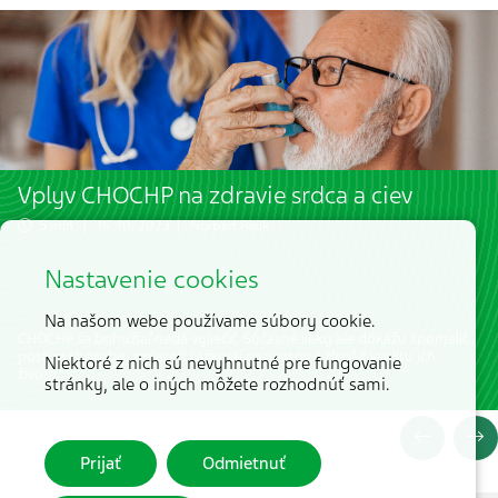
Vplyv CHOCHP na zdravie srdca a ciev
5 min. | 16. 10. 2023 |
Norbert Pauk
Nastavenie cookies
Na našom webe používame súbory cookie.
CHOCHP sa bohužiaľ nedá vyliečiť. Súčasné lieky ale dokážu spomaliť
postup choroby, zmierniť ťažkosti pacientov a zlepšiť kvalitu ich
Niektoré z nich sú nevyhnutné pre fungovanie
života.
stránky, ale o iných môžete rozhodnúť sami.
Prijať
Odmietnuť