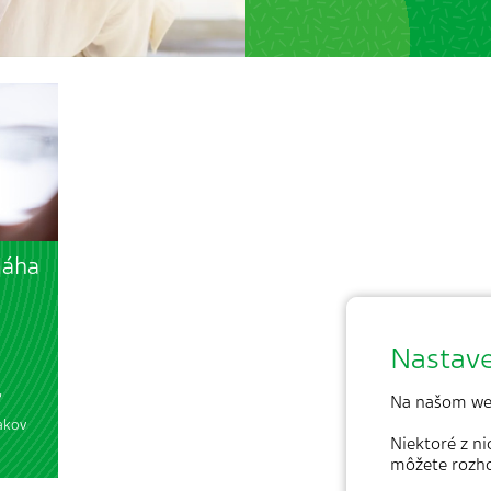
máha
Nastave
,
Na našom we
akov
Niektoré z n
môžete rozh