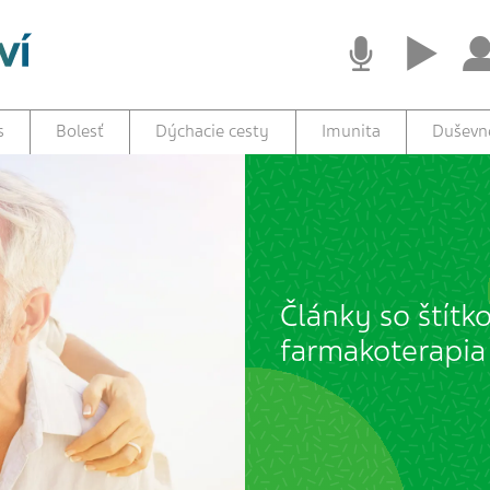
s
Bolesť
Dýchacie cesty
Imunita
Duševné
Články so štítk
farmakoterapia