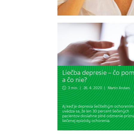
Liečba depresie – čo po
a čo nie?
3 min. | 26. 4. 2020 |
Martin Anders
Aj keď je depresia liečiteľným ochorením
uvádza sa, že len 30 percent liečených
pacientov dosiahne plné odznenie prízn
liečenej epizódy ochorenia.