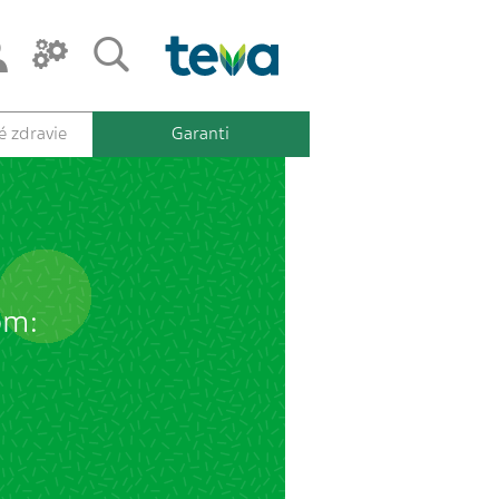
 zdravie
Garanti
om: