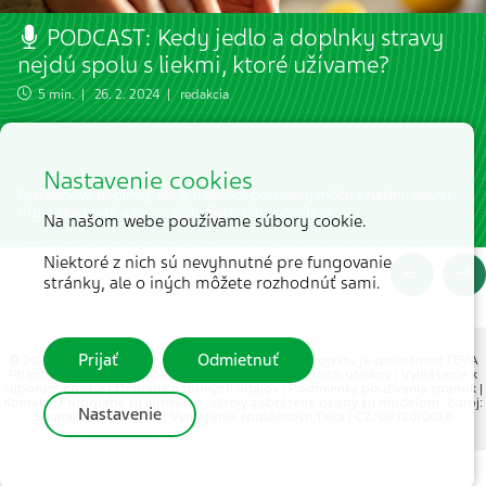
PODCAST: Kedy jedlo a doplnky stravy
nejdú spolu s liekmi, ktoré užívame?
5 min. | 26. 2. 2024 | redakcia
Nastavenie cookies
Potravinové doplnky, ale aj niektoré potraviny môžu s našimi liekmi
rôzne reagovať, a to nie vždy žiaducim spôsobom.
Na našom webe používame súbory cookie.
Niektoré z nich sú nevyhnutné pre fungovanie
stránky, ale o iných môžete rozhodnúť sami.
Prijať
Odmietnuť
© 2026 MEDICAL TRIBUNE CZ, s.r.o. |
Partnerom projektu je spoločnosť TEVA
Pharmaceuticals Slovakia, s.r.o.
|
Hlásenie nežiaducich účinkov
|
Vyhlásenie k
súborom cookie
|
Ochrana osobných údajov
|
Podmienky používania stránok
|
Kontakt
| Fotografie sú ilustračné, všetky zobrazené osoby sú modelom. Zdroj:
Nastavenie
Shutterstock, iStock. |
Vyhlásenie spoločnosti Teva
| CZ/GP/20/0016