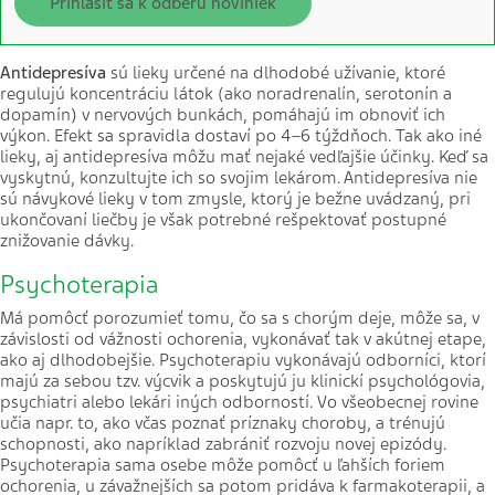
Prihlásiť sa k odberu noviniek
Antidepresíva
sú lieky určené na dlhodobé užívanie, ktoré
regulujú koncentráciu látok (ako noradrenalín, serotonín a
dopamín) v nervových bunkách, pomáhajú im obnoviť ich
výkon. Efekt sa spravidla dostaví po 4–6 týždňoch. Tak ako iné
lieky, aj antidepresíva môžu mať nejaké vedľajšie účinky. Keď sa
vyskytnú, konzultujte ich so svojim lekárom. Antidepresíva nie
sú návykové lieky v tom zmysle, ktorý je bežne uvádzaný, pri
ukončovaní liečby je však potrebné rešpektovať postupné
znižovanie dávky.
Psychoterapia
Má pomôcť porozumieť tomu, čo sa s chorým deje, môže sa, v
závislosti od vážnosti ochorenia, vykonávať tak v akútnej etape,
ako aj dlhodobejšie. Psychoterapiu vykonávajú odborníci, ktorí
majú za sebou tzv. výcvik a poskytujú ju klinickí psychológovia,
psychiatri alebo lekári iných odborností. Vo všeobecnej rovine
učia napr. to, ako včas poznať príznaky choroby, a trénujú
schopnosti, ako napríklad zabrániť rozvoju novej epizódy.
Psychoterapia sama osebe môže pomôcť u ľahších foriem
ochorenia, u závažnejších sa potom pridáva k farmakoterapii, a