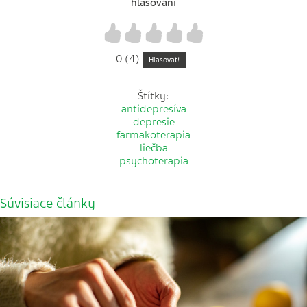
hlasování
1
2
3
4
5
0 (4)
Hlasovat!
Štítky:
antidepresíva
depresie
farmakoterapia
liečba
psychoterapia
Súvisiace články