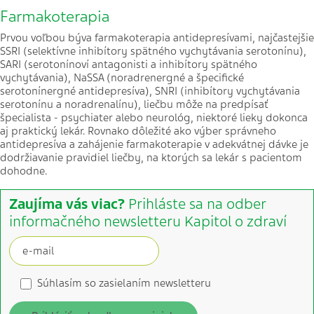
Farmakoterapia
Prvou voľbou býva farmakoterapia antidepresívami, najčastejšie
SSRI (selektívne inhibítory spätného vychytávania serotonínu),
SARI (serotonínoví antagonisti a inhibítory spätného
vychytávania), NaSSA (noradrenergné a špecifické
serotonínergné antidepresíva), SNRI (inhibítory vychytávania
serotonínu a noradrenalínu), liečbu môže na predpísať
špecialista - psychiater alebo neurológ, niektoré lieky dokonca
aj praktický lekár. Rovnako dôležité ako výber správneho
antidepresíva a zahájenie farmakoterapie v adekvátnej dávke je
dodržiavanie pravidiel liečby, na ktorých sa lekár s pacientom
dohodne.
Zaujíma vás viac?
Prihláste sa na odber
informačného newsletteru Kapitol o zdraví
Súhlasím so zasielaním newsletteru