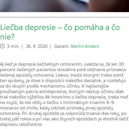
Liečba depresie – čo pomáha a čo
nie?
3 min. | 26. 4. 2020 | Garant:
Martin Anders
Aj keď je depresia liečiteľným ochorením, uvádza sa, že len 30
percent liečených pacientov dosiahne plné odznenie príznakov
liečenej epizódy ochorenia. Liekov, medzi ktorými treba zvoliť
ten správny, je dnes k dispozícii niekoľko desiatok, a rozdeľujú
sa do skupín podľa mechanizmu účinku. K najčastejšie
používaným patria antidepresíva, ktorých nástup účinku však
trvá niekoľko týždňov. Ak hovoríme o liečbe depresie, treba mať
na mysli, že ide vždy o liečbu s minimálnym trvaním 6–9
mesiacov od chvíle, kedy odzneli príznaky prvej epizódy
ochorenia. Pri druhej epizóde sa odporúča trvanie dva roky, po
tretej päť rokov a pri viac ako štyroch epizódach je vhodné liečiť
depresiu celoživotne.