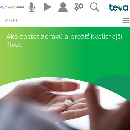
MENU
Ako zostať zdravý a prežiť kvalitnejší
život