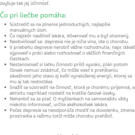
zvyšuje tak jej účinnosť.
Čo pri liečbe pomáha:
Sústrediť sa na plnenie jednoduchých, najlepšie
manuálnych úloh.
Čo najskôr navštíviť lekára, dôverovať mu a byť otvorený.
Neobviňovať sa: depresia nie je ničia vina, ide o chorobu.
V priebehu depresie nerobiť vážne rozhodnutia, napr. dávať
výpoveď v práci alebo rozhodovať o väčších finančných
čiastkach.
Nestanovovať si latku činností príliš vysoko, plán potom
človek nemusí zvládnuť, čo môže viesť k prehĺbeniu
závažnosti jeho stavu aj kvôli vynaloženej energii, ktorej sa
mu aj tak nedostáva.
Snažiť sa sústrediť na činnosť, ktorá je chorému príjemná, a
aktivitu napríklad rozdeliť na kratšie časové úseky.
Nehanbiť sa za plač. O myšlienkach na samovraždu vždy
niekoho informovať, určite akéhokoľvek lekára.
Počas depresie sa neodporúča chodiť na dovolenku, zmena
prostredia a režimu totiž môže chorobu prehĺbiť.