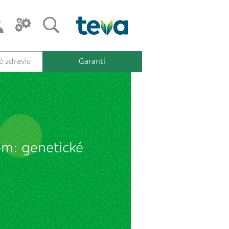
 zdravie
Garanti
om: genetické