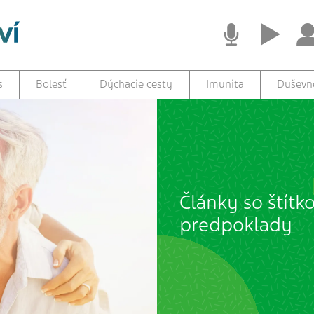
s
Bolesť
Dýchacie cesty
Imunita
Duševné
Články so štítk
predpoklady