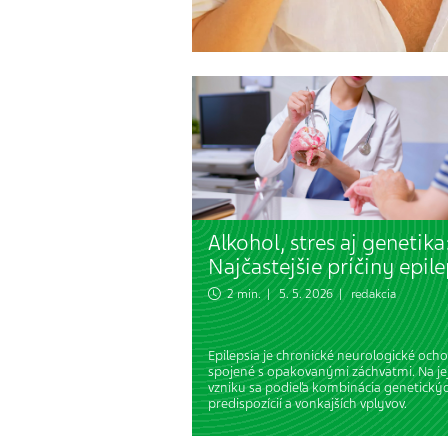
Alkohol, stres aj genetika
Najčastejšie príčiny epile
2 min. | 5. 5. 2026 | redakcia
Epilepsia je chronické neurologické ocho
spojené s opakovanými záchvatmi. Na je
vzniku sa podieľa kombinácia genetický
predispozícií a vonkajších vplyvov.