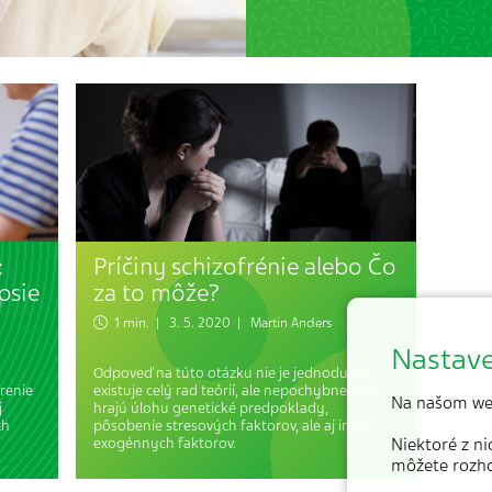
:
Príčiny schizofrénie alebo Čo
psie
za to môže?
1 min. | 3. 5. 2020 |
Martin Anders
Nastave
Odpoveď na túto otázku nie je jednoduchá,
renie
existuje celý rad teórií, ale nepochybne vždy
Na našom we
j
hrajú úlohu genetické predpoklady,
ch
pôsobenie stresových faktorov, ale aj iných
exogénnych faktorov.
Niektoré z n
môžete rozh