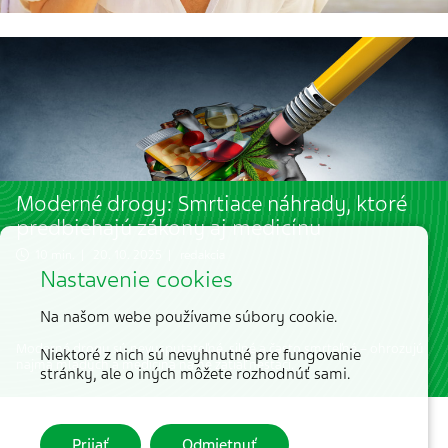
Moderné drogy: Smrtiace náhrady, ktoré
predbiehajú zákony aj medicínu
10 min. | 20. 10. 2025 | redakcia
Nastavenie cookies
Na našom webe používame súbory cookie.
Moderné drogy sú nevyspytateľné, silné a často smrteľné – ohrozujú
Niektoré z nich sú nevyhnutné pre fungovanie
najmä mladých a medicína na ne zatiaľ nestačí.
stránky, ale o iných môžete rozhodnúť sami.
Prijať
Odmietnuť