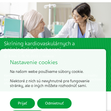
Skríning kardiovaskulárnych a
onkologických ochorení
6 min. | 18. 10. 2023 | redakcia
Nastavenie cookies
Na našom webe používame súbory cookie.
Kardioonkológia si kladie ambiciózny cieľ – udržať dobrú kvalitu
kardiovaskulárneho systému onkologických pacientov pri zachovaní
Niektoré z nich sú nevyhnutné pre fungovanie
efektivity protinádorovej liečby.
stránky, ale o iných môžete rozhodnúť sami.
Prijať
Odmietnuť