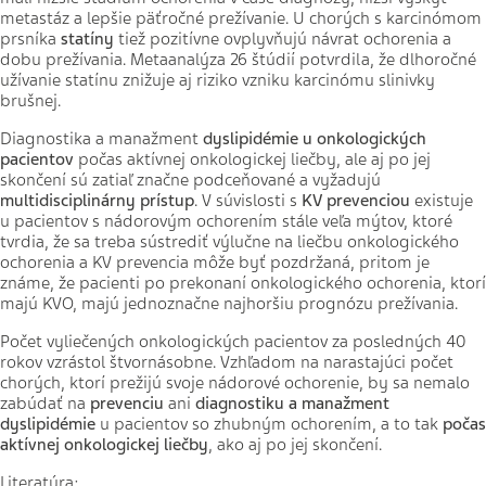
metastáz a lepšie päťročné prežívanie. U chorých s karcinómom
prsníka
statíny
tiež pozitívne ovplyvňujú návrat ochorenia a
dobu prežívania. Metaanalýza 26 štúdií potvrdila, že dlhoročné
užívanie
statínu znižuje aj riziko vzniku karcinómu slinivky
brušnej.
Diagnostika a manažment
dyslipidémie u onkologických
pacientov
počas aktívnej onkologickej liečby, ale aj po jej
skončení sú zatiaľ značne podceňované a vyžadujú
multidisciplinárny prístup
. V súvislosti s
KV prevenciou
existuje
u pacientov s nádorovým ochorením stále veľa mýtov, ktoré
tvrdia, že sa treba sústrediť výlučne na liečbu onkologického
ochorenia a KV prevencia môže byť pozdržaná, pritom je
známe, že pacienti po prekonaní onkologického ochorenia, ktorí
majú KVO, majú jednoznačne najhoršiu prognózu prežívania.
Počet vyliečených onkologických pacientov za posledných 40
rokov vzrástol štvornásobne. Vzhľadom na narastajúci počet
chorých, ktorí prežijú svoje nádorové ochorenie, by sa nemalo
zabúdať na
prevenciu
ani
diagnostiku a manažment
dyslipidémie
u pacientov so zhubným ochorením, a to tak
počas
aktívnej onkologickej liečby
, ako aj po jej skončení.
Literatúra: