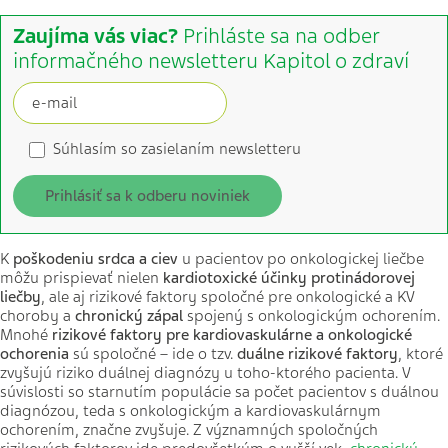
Zaujíma vás viac?
Prihláste sa na odber
informačného newsletteru Kapitol o zdraví
Súhlasím so zasielaním newsletteru
Prihlásiť sa k odberu noviniek
K
poškodeniu srdca a ciev
u pacientov po onkologickej liečbe
môžu prispievať nielen
kardiotoxické účinky protinádorovej
liečby
, ale aj rizikové faktory spoločné pre onkologické a KV
choroby a
chronický zápal
spojený s onkologickým ochorením.
Mnohé
rizikové faktory
pre kardiovaskulárne a onkologické
ochorenia
sú spoločné – ide o tzv.
duálne rizikové faktory
, ktoré
zvyšujú riziko duálnej diagnózy u toho-ktorého pacienta. V
súvislosti so starnutím populácie sa počet pacientov s duálnou
diagnózou, teda s onkologickým a kardiovaskulárnym
ochorením, značne zvyšuje. Z významných spoločných