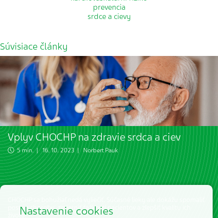
prevencia
srdce a cievy
Súvisiace články
Vplyv CHOCHP na zdravie srdca a ciev
5 min. | 16. 10. 2023 |
Norbert Pauk
CHOCHP sa bohužiaľ nedá vyliečiť. Súčasné lieky ale dokážu spomaliť
postup choroby, zmierniť ťažkosti pacientov a zlepšiť kvalitu ich
Nastavenie cookies
života.