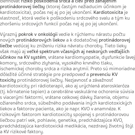
definovať
riziko poškodenia srdca a ciev pred zahájením
protinádorovej liečby
(ktorej častým nežiaducim účinkom je
kardiotoxicita), počas nej aj po jej ukončení.
K
ardiotoxicita
je
vlastnosť, ktorá vedie k poškodeniu srdcového svalu a tým ku
zhoršeniu srdcových funkcií počas nej aj po jej ukončení.
Výrazný
pokrok v onkológii
vedie k rýchlemu nárastu počtu
nových
protinádorových liekov
a k dodatočnej
protinádorovej
liečbe
vedúcej ku zníženiu rizika návratu choroby. Tieto lieky
však majú aj
veľké spektrum včasných aj neskorých vedľajších
účinkov na KV systém
, vrátane kardiomyopatie, dysfunkcie ľavej
komory, srdcového zlyhania, vysokého krvného tlaku,
ischemickej choroby srdca a rizika arytmií. Preto sú mimoriadne
dôležité účinné stratégie pre predpoveď a
prevenciu KV
toxicity
protinádorovej liečby. Nezjavnosť a závažnosť
kardiotoxicity pri rádioterapii, ako aj urýchlená ateroskleróza
(tj. kôrnatenie tepien) a cerebrálne vaskulárne ochorenie súvisia
s viacerými faktormi, vrátane celkovej dávky žiarenia, objemu
ožiareného srdca, súbežného podávania iných kardiotoxických
liekov a faktorov pacienta, ako je napr. KVO v anamnéze. K
rizikovým faktorom kardiotoxicity spojenej s protinádorovou
liečbou patrí vek, pohlavie, genetika, predchádzajúce KVO,
predchádzajúca kardiotoxická medikácia, nezdravý životný štýl
a KV rizikové faktory.