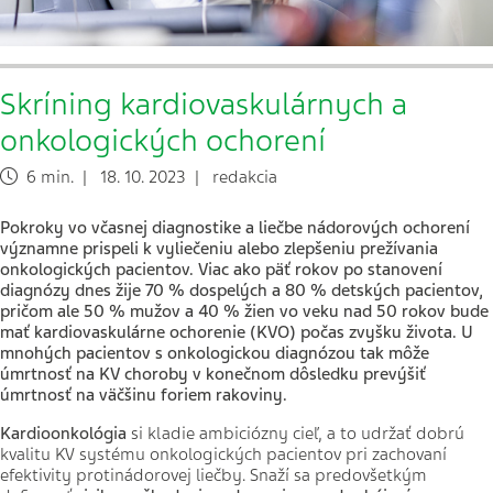
Skríning kardiovaskulárnych a
onkologických ochorení
6 min. | 18. 10. 2023 | redakcia
Pokroky vo včasnej diagnostike a liečbe nádorových ochorení
významne prispeli k vyliečeniu alebo zlepšeniu prežívania
onkologických pacientov. Viac ako päť rokov po stanovení
diagnózy dnes žije 70 % dospelých a 80 % detských pacientov,
pričom ale 50 % mužov a 40 % žien vo veku nad 50 rokov bude
mať kardiovaskulárne ochorenie (KVO) počas zvyšku života. U
mnohých pacientov s onkologickou diagnózou tak môže
úmrtnosť na KV choroby v konečnom dôsledku prevýšiť
úmrtnosť na väčšinu foriem rakoviny.
Kardioonkológia
si kladie ambiciózny cieľ, a to udržať dobrú
kvalitu KV systému onkologických pacientov pri zachovaní
efektivity protinádorovej liečby. Snaží sa predovšetkým