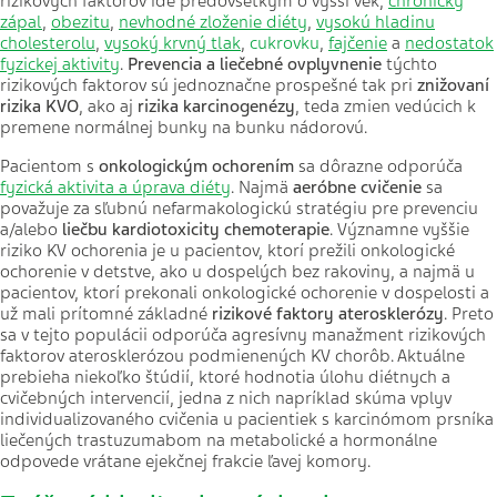
rizikových faktorov ide predovšetkým o vyšší vek,
chronický
zápal
,
obezitu
,
nevhodné zloženie diéty
,
vysokú hladinu
cholesterolu
,
vysoký krvný tlak
,
cukrovku
,
fajčenie
a
nedostatok
fyzickej aktivity
.
Prevencia a liečebné ovplyvnenie
týchto
rizikových faktorov sú jednoznačne prospešné tak pri
znižovaní
rizika KVO
, ako aj
rizika karcinogenézy
, teda zmien vedúcich k
premene normálnej bunky na bunku nádorovú.
Pacientom s
onkologickým ochorením
sa dôrazne odporúča
fyzická aktivita a úprava diéty
. Najmä
aeróbne cvičenie
sa
považuje za sľubnú nefarmakologickú stratégiu pre prevenciu
a/alebo
liečbu kardiotoxicity chemoterapie
. Významne vyššie
riziko KV ochorenia je u pacientov, ktorí prežili onkologické
ochorenie v detstve, ako u dospelých bez rakoviny, a najmä u
pacientov, ktorí prekonali onkologické ochorenie v dospelosti a
už mali prítomné základné
rizikové faktory aterosklerózy
. Preto
sa v tejto populácii odporúča agresívny manažment rizikových
faktorov aterosklerózou podmienených KV chorôb. Aktuálne
prebieha niekoľko štúdií, ktoré hodnotia úlohu diétnych a
cvičebných intervencií, jedna z nich napríklad skúma vplyv
individualizovaného cvičenia u pacientiek s karcinómom prsníka
liečených trastuzumabom na metabolické a hormonálne
odpovede vrátane ejekčnej frakcie ľavej komory.