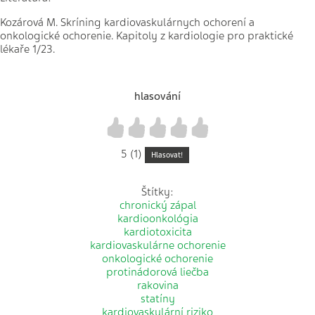
Kozárová M. Skríning kardiovaskulárnych ochorení a
onkologické ochorenie. Kapitoly z kardiologie pro praktické
lékaře 1/23.
hlasování
1
2
3
4
5
5 (1)
Hlasovat!
Štítky:
chronický zápal
kardioonkológia
kardiotoxicita
kardiovaskulárne ochorenie
onkologické ochorenie
protinádorová liečba
rakovina
statíny
kardiovaskulární riziko