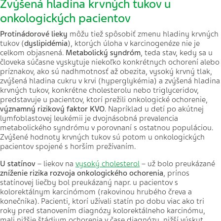
Zvýšená hladina krvných tukov u
onkologických pacientov
Protinádorové lieky
môžu tiež spôsobiť zmenu hladiny krvných
tukov (
dyslipidémia
), ktorých úloha v karcinogenéze nie je
celkom objasnená.
Metabolický syndróm
, teda stav, kedy sa u
človeka súčasne vyskytuje niekoľko konkrétnych ochorení alebo
príznakov, ako sú nadhmotnosť až obezita, vysoký krvný tlak,
zvýšená hladina cukru v krvi (hyperglykémia) a zvýšená hladina
krvných tukov, konkrétne cholesterolu nebo triglyceridov,
predstavuje u pacientov, ktorí prežili onkologické ochorenie,
významný rizikový faktor KVO
. Napríklad u detí po akútnej
lymfoblastovej leukémii je dvojnásobná prevalencia
metabolického syndrómu v porovnaní s ostatnou populáciou.
Zvýšené hodnoty krvných tukov sú potom u onkologických
pacientov spojené s horším prežívaním.
U statínov
– liekov na
vysoký cholesterol
– už bolo preukázané
zníženie rizika rozvoja onkologického ochorenia
, prínos
statínovej liečby bol preukázaný napr. u pacientov s
kolorektálnym karcinómom (rakovinou hrubého čreva a
konečníka). Pacienti, ktorí užívali statín po dobu viac ako tri
roky pred stanovením diagnózy kolorektálneho karcinómu,
mali nižšie štádium ochorenia v čase diagnózy, nižší výskyt