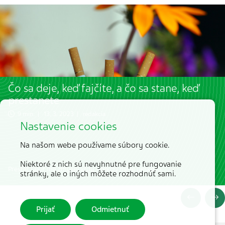
Čo sa deje, keď fajčíte, a čo sa stane, keď
prestanete
9 min. | 13. 3. 2023 | redakcia
Nastavenie cookies
Na našom webe používame súbory cookie.
Niektoré z nich sú nevyhnutné pre fungovanie
Prestať fajčiť má zmysel vždy – nikdy nie je neskoro.
stránky, ale o iných môžete rozhodnúť sami.
Prijať
Odmietnuť