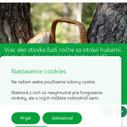
Viac ako stovka ľudí ročne sa otrávi hubami.
Viete, čo v takom prípade treba robiť?
7 min. | 26. 6. 2026 | redakcia
Nastavenie cookies
Na našom webe používame súbory cookie.
Ako rozpoznať varovné príznaky, správne poskytnúť prvú pomoc a
Niektoré z nich sú nevyhnutné pre fungovanie
kedy neodkladať privolanie lekára.
stránky, ale o iných môžete rozhodnúť sami.
Prijať
Odmietnuť