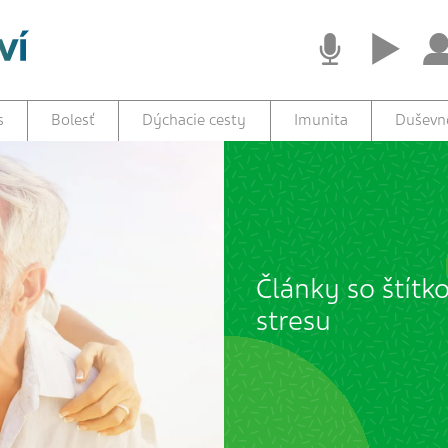
s
Bolesť
Dýchacie cesty
Imunita
Duševné
Články so štítk
stresu