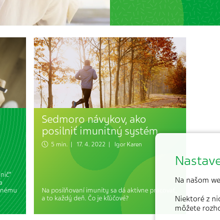
Sedmoro návykov, ako
posilniť imunitný systém
5 min. | 17. 4. 2022 |
Igor Karen
Nastave
nič“
Na našom we
a
asnému
Na posilňovaní imunity sa dá aktívne pracovať,
a to každý deň. Čo je kľúčové?
Niektoré z n
môžete rozh