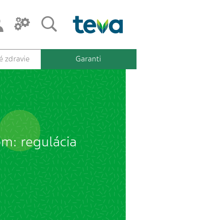
 zdravie
Garanti
om: regulácia