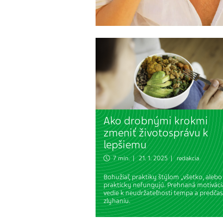
Ako drobnými krokmi
zmeniť životosprávu k
lepšiemu
7 min. | 21. 1. 2025 | redakcia
Bohužiaľ, praktiky štýlom „všetko, alebo 
prakticky nefungujú. Prehnaná motiváci
vedie k neudržateľnosti tempa a predč
zlyhaniu.