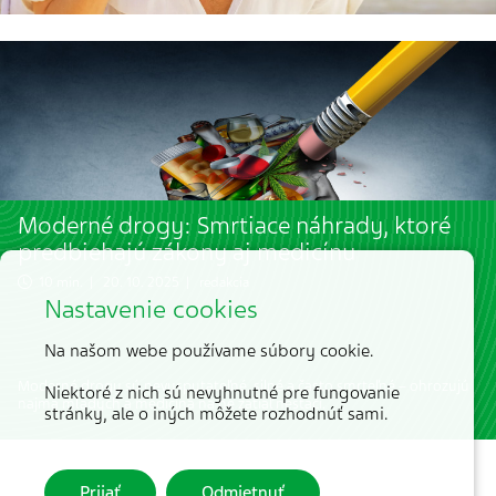
Moderné drogy: Smrtiace náhrady, ktoré
predbiehajú zákony aj medicínu
10 min. | 20. 10. 2025 | redakcia
Nastavenie cookies
Na našom webe používame súbory cookie.
Moderné drogy sú nevyspytateľné, silné a často smrteľné – ohrozujú
Niektoré z nich sú nevyhnutné pre fungovanie
najmä mladých a medicína na ne zatiaľ nestačí.
stránky, ale o iných môžete rozhodnúť sami.
Prijať
Odmietnuť