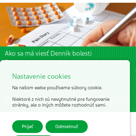
Ako sa má viesť Denník bolesti
2 min. | 10. 8. 2019 |
Jan Lejčko
Nastavenie cookies
Na našom webe používame súbory cookie.
Pre samotnú diagnostiku ale najmä pre stanovenie úspešnej terapie,
Niektoré z nich sú nevyhnutné pre fungovanie
by si mal pacient, najmä s chronickou bolesťou, viesť Denník bolesti.
stránky, ale o iných môžete rozhodnúť sami.
Prijať
Odmietnuť