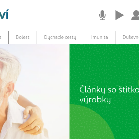
s
Bolesť
Dýchacie cesty
Imunita
Duševné
Články so štít
výrobky