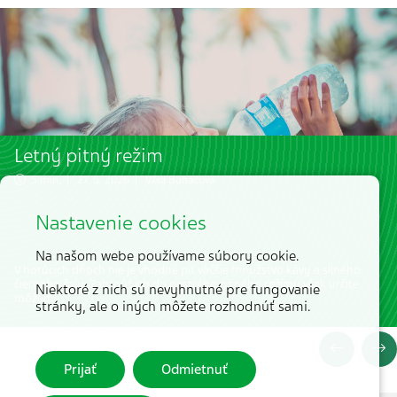
Letný pitný režim
5 min. | 21. 5. 2026 |
Věra Boháčová
Nastavenie cookies
Na našom webe používame súbory cookie.
V horúcich dňoch nie je vhodné piť väčšie množstvo kávy a silného
čierneho čaju. Zahrnúť ich do pestrého pitného režimu však určite
Niektoré z nich sú nevyhnutné pre fungovanie
môžeme.
stránky, ale o iných môžete rozhodnúť sami.
Prijať
Odmietnuť