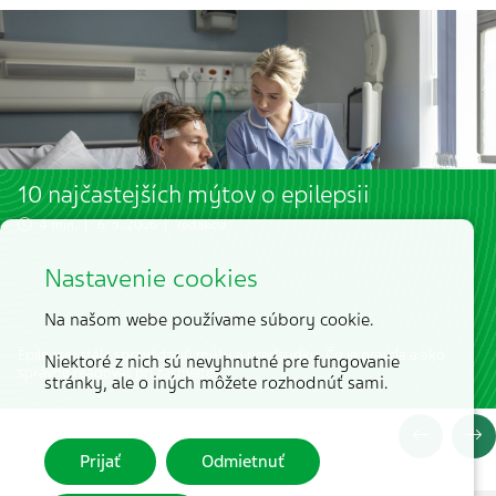
10 najčastejších mýtov o epilepsii
4 min. | 6. 5. 2026 | redakcia
Nastavenie cookies
Na našom webe používame súbory cookie.
Epilepsiu stále sprevádzajú mýty a predsudky. Čo je pravda a ako
Niektoré z nich sú nevyhnutné pre fungovanie
správne reagovať pri záchvate?
stránky, ale o iných môžete rozhodnúť sami.
Prijať
Odmietnuť