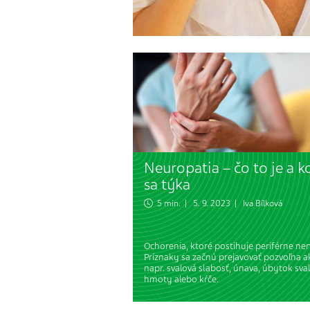
Neuropatia – čo to je a 
sa týka
5 min. | 5. 9. 2023 |
Iva Bílková
Ochorenia, ktoré postihuje periférne ner
Príznaky sa začnú prejavovať pozvoľna a
napr. svalová slabosť, únava, úbytok sva
hmoty alebo kŕče.