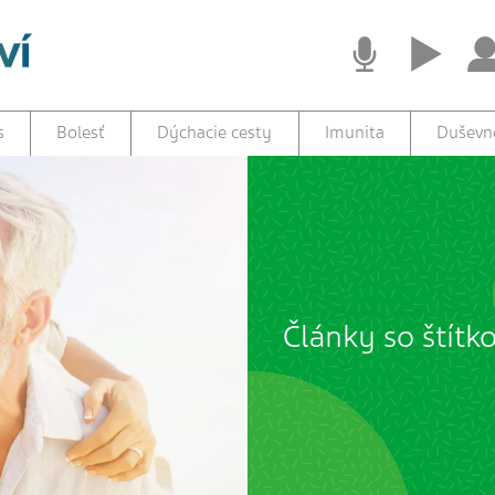
s
Bolesť
Dýchacie cesty
Imunita
Duševné
Články so štítk