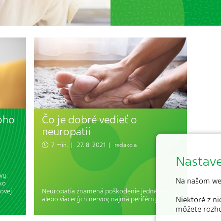
koho
Čo je dobré vedieť o
neuropatii
7 min. | 27. 8. 2021 | redakcia
Nastave
vy.
Na našom we
ko
lovej
Neuropatia znamená poškodenie jedného
alebo viacerých nervov, najmä periférnych.
Niektoré z n
môžete rozh