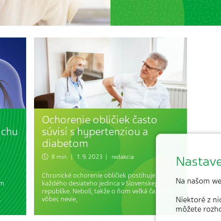
Ochorenie obličiek často
ichu
súvisí s hypertenziou a
diabetom
Nastave
8 min. | 1. 9. 2023 | redakcia
Chronické ochorenie obličiek postihuje
Na našom we
óm
každého desiateho jedinca v Slovenskej
republike. Nebolí, takže o ňom veľká časť ľudí
.
vôbec nevie,
Niektoré z n
môžete rozh