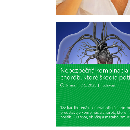
Nebezpečná kombinácia
chorôb, ktoré škodia pot
6 min. | 7. 5. 2025 | redakcia
Tzv. kardio-renálno-metabolický syndr
predstavuje kombináciu chorôb, ktoré
postihujú srdce, obličky a metabolizmus