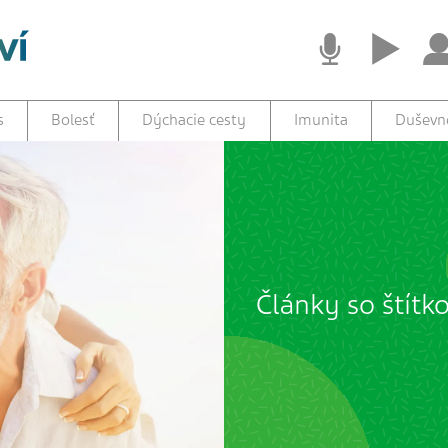
s
Bolesť
Dýchacie cesty
Imunita
Duševné
Články so štítk