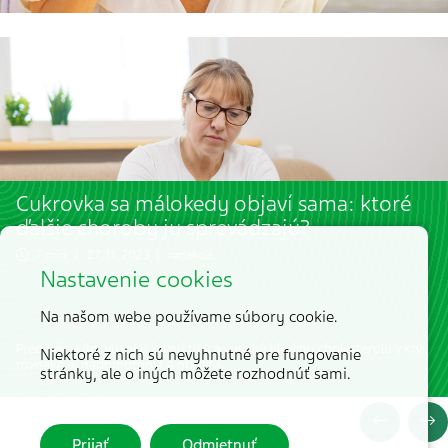
Cukrovka sa málokedy objaví sama: ktoré
ďalšie choroby ju sprevádzajú?
7 min. | 27. 11. 2023 | redakcia
Nastavenie cookies
Na našom webe používame súbory cookie.
Predovšetkým vysoký krvný tlak a vysoké hladiny cholesterolu v krvi,
Niektoré z nich sú nevyhnutné pre fungovanie
rovnako aj nadhmotnosť a obezita.
stránky, ale o iných môžete rozhodnúť sami.
Prijať
Odmietnuť