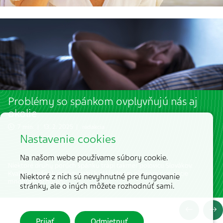
Problémy so spánkom ovplyvňujú nás aj
okolie
7 min. | 13. 2. 2025 | redakcia
Nastavenie cookies
Na našom webe používame súbory cookie.
Niektoré druhy porúch spánku trápi takmer polovicu Slovákov.
Kvalitný spánok pritom patrí k základným pilierom prevencie
Niektoré z nich sú nevyhnutné pre fungovanie
mnohých ochorení.
stránky, ale o iných môžete rozhodnúť sami.
Prijať
Odmietnuť