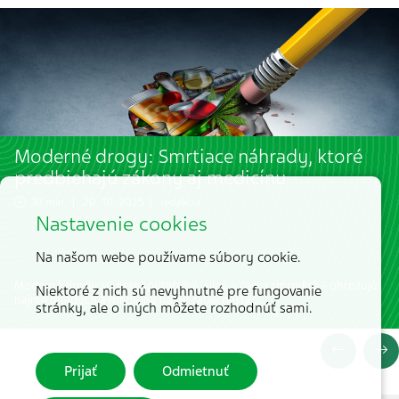
Moderné drogy: Smrtiace náhrady, ktoré
predbiehajú zákony aj medicínu
10 min. | 20. 10. 2025 | redakcia
Nastavenie cookies
Na našom webe používame súbory cookie.
Moderné drogy sú nevyspytateľné, silné a často smrteľné – ohrozujú
Niektoré z nich sú nevyhnutné pre fungovanie
najmä mladých a medicína na ne zatiaľ nestačí.
stránky, ale o iných môžete rozhodnúť sami.
Prijať
Odmietnuť