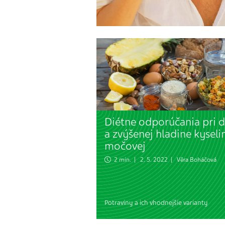
Diétne odporúčania pri 
a zvýšenej hladine kyseli
močovej
2 min. | 2. 5. 2022 |
Věra Boháčová
Potraviny a ich vhodnejšie varianty