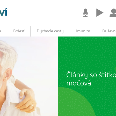
s
Bolesť
Dýchacie cesty
Imunita
Duševné
Články so štítk
močová