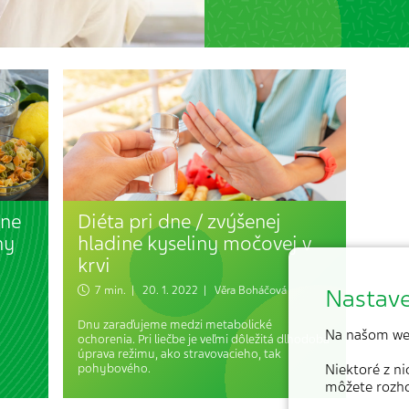
dne
Diéta pri dne / zvýšenej
ny
hladine kyseliny močovej v
krvi
Nastave
7 min. | 20. 1. 2022 |
Věra Boháčová
Dnu zaraďujeme medzi metabolické
Na našom we
ochorenia. Pri liečbe je veľmi dôležitá dlhodobá
úprava režimu, ako stravovacieho, tak
pohybového.
Niektoré z n
môžete rozh