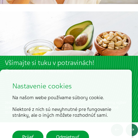
Všímajte si tuku v potravinách!
4 min. | 7. 4. 2021 |
Věra Boháčová
Nastavenie cookies
Na našom webe používame súbory cookie.
Jednou z hlavných zásad diéty pri dyslipidémiách je správny výber
tukov, v niektorých prípadoch treba zároveň obmedziť celkové
Niektoré z nich sú nevyhnutné pre fungovanie
množstvo tuku.
stránky, ale o iných môžete rozhodnúť sami.
Prijať
Odmietnuť