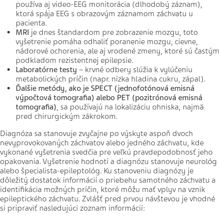
používa aj video-EEG monitorácia (dlhodobý záznam),
ktorá spája EEG s obrazovým záznamom záchvatu u
pacienta.
MRI
je dnes
štandardom pre zobrazenie mozgu, toto
vyšetrenie pomáha odhaliť poranenie mozgu, cievne,
nádorové ochorenia, ale aj vrodené zmeny, ktoré sú častým
podkladom rezistentnej epilepsie.
Laboratórne testy
– krvné odbery slúžia k vylúčeniu
metabolických príčin (napr. nízka hladina cukru, zápal).
Ďalšie metódy, ako je SPECT (jednofotónová emisná
výpočtová tomografia) alebo PET (pozitrónová emisná
tomografia)
, sa používajú na lokalizáciu ohniska, najmä
pred chirurgickým zákrokom.
Diagnóza sa stanovuje zvyčajne po výskyte aspoň dvoch
nevyprovokovaných záchvatov alebo jedného záchvatu, kde
vykonané vyšetrenia svedčia pre veľkú pravdepodobnosť jeho
opakovania. Vyšetrenie hodnotí a diagnózu stanovuje neurológ
alebo špecialista-epileptológ. Ku stanoveniu diagnózy je
dôležitý dostatok informácií o priebehu samotného záchvatu a
identifikácia možných príčin, ktoré môžu mať vplyv na vznik
epileptického záchvatu. Zvlášť pred prvou návštevou je vhodné
si pripraviť nasledujúci zoznam informácií: