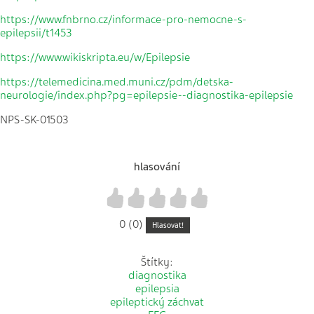
https://www.fnbrno.cz/informace-pro-nemocne-s-
epilepsii/t1453
https://www.wikiskripta.eu/w/Epilepsie
https://telemedicina.med.muni.cz/pdm/detska-
neurologie/index.php?pg=epilepsie--diagnostika-epilepsie
NPS-SK-01503
hlasování
1
2
3
4
5
0 (0)
Hlasovat!
Štítky:
diagnostika
epilepsia
epileptický záchvat