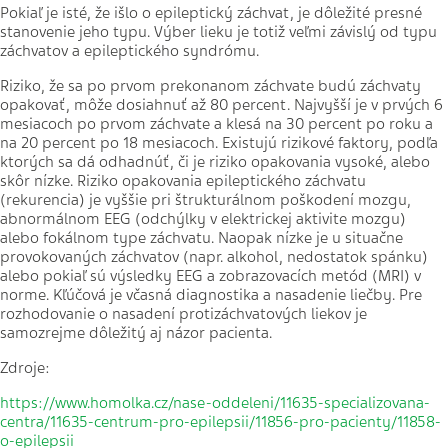
Pokiaľ je isté, že išlo o epileptický záchvat, je dôležité presné
stanovenie jeho typu. Výber lieku je totiž veľmi závislý od typu
záchvatov a epileptického syndrómu.
Riziko, že sa po prvom prekonanom záchvate budú záchvaty
opakovať, môže dosiahnuť až 80 percent. Najvyšší je v prvých 6
mesiacoch po prvom záchvate a klesá na 30 percent po roku a
na 20 percent po 18 mesiacoch. Existujú rizikové faktory, podľa
ktorých sa dá odhadnúť, či je riziko opakovania vysoké, alebo
skôr nízke. Riziko opakovania epileptického záchvatu
(rekurencia) je vyššie pri štrukturálnom poškodení mozgu,
abnormálnom EEG (odchýlky v elektrickej aktivite mozgu)
alebo fokálnom type záchvatu. Naopak nízke je u situačne
provokovaných záchvatov (napr. alkohol, nedostatok spánku)
alebo pokiaľ sú výsledky EEG a zobrazovacích metód (MRI) v
norme. Kľúčová je včasná diagnostika a nasadenie liečby. Pre
rozhodovanie o nasadení protizáchvatových liekov je
samozrejme dôležitý aj názor pacienta.
Zdroje:
https://www.homolka.cz/nase-oddeleni/11635-specializovana-
centra/11635-centrum-pro-epilepsii/11856-pro-pacienty/11858-
o-epilepsii