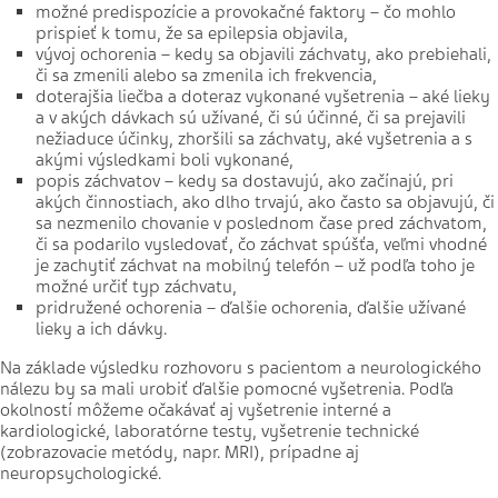
možné predispozície a provokačné faktory – čo mohlo
prispieť k tomu, že sa epilepsia objavila,
vývoj ochorenia – kedy sa objavili záchvaty, ako prebiehali,
či sa zmenili alebo sa zmenila ich frekvencia,
doterajšia liečba a doteraz vykonané vyšetrenia – aké lieky
a v akých dávkach sú užívané, či sú účinné, či sa prejavili
nežiaduce účinky, zhoršili sa záchvaty, aké vyšetrenia a s
akými výsledkami boli vykonané,
popis záchvatov – kedy sa dostavujú, ako začínajú, pri
akých činnostiach, ako dlho trvajú, ako často sa objavujú, či
sa nezmenilo chovanie v poslednom čase pred záchvatom,
či sa podarilo vysledovať, čo záchvat spúšťa, veľmi vhodné
je zachytiť záchvat na mobilný telefón – už podľa toho je
možné určiť typ záchvatu,
pridružené ochorenia – ďalšie ochorenia, ďalšie užívané
lieky a ich dávky.
Na základe výsledku rozhovoru s pacientom a neurologického
nálezu by sa mali urobiť ďalšie pomocné vyšetrenia. Podľa
okolností môžeme očakávať aj vyšetrenie interné a
kardiologické, laboratórne testy, vyšetrenie technické
(zobrazovacie metódy, napr. MRI), prípadne aj
neuropsychologické.