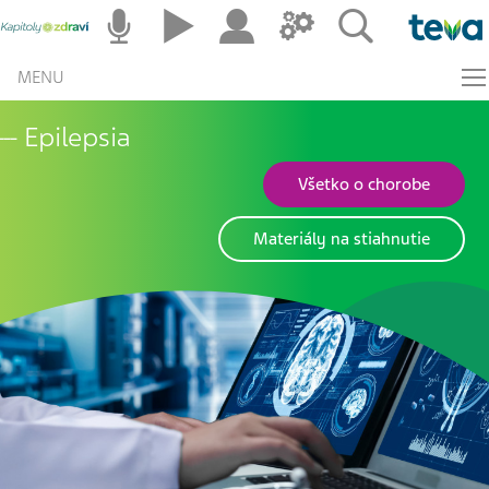
MENU
Epilepsia
Všetko o chorobe
Materiály na stiahnutie