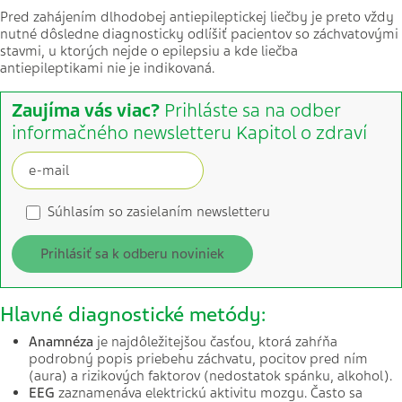
Pred zahájením dlhodobej antiepileptickej liečby je preto vždy
nutné dôsledne diagnosticky odlíšiť pacientov so záchvatovými
stavmi, u ktorých nejde o epilepsiu a kde liečba
antiepileptikami nie je indikovaná.
Zaujíma vás viac?
Prihláste sa na odber
informačného newsletteru Kapitol o zdraví
Súhlasím so zasielaním newsletteru
Prihlásiť sa k odberu noviniek
Hlavné diagnostické metódy:
Anamnéza
je najdôležitejšou časťou, ktorá zahŕňa
podrobný popis priebehu záchvatu, pocitov pred ním
(aura) a rizikových faktorov (nedostatok spánku, alkohol).
EEG
zaznamenáva elektrickú aktivitu mozgu. Často sa