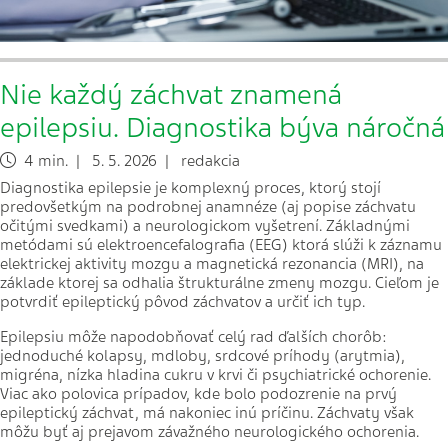
Nie každý záchvat znamená
epilepsiu. Diagnostika býva náročná
4 min. | 5. 5. 2026 | redakcia
Diagnostika epilepsie je komplexný proces, ktorý stojí
predovšetkým na podrobnej anamnéze (aj popise záchvatu
očitými svedkami) a neurologickom vyšetrení. Základnými
metódami sú elektroencefalografia (EEG) ktorá slúži k záznamu
elektrickej aktivity mozgu a magnetická rezonancia (MRI), na
základe ktorej sa odhalia štrukturálne zmeny mozgu. Cieľom je
potvrdiť epileptický pôvod záchvatov a určiť ich typ.
Epilepsiu môže napodobňovať celý rad ďalších chorôb:
jednoduché kolapsy, mdloby, srdcové príhody (arytmia),
migréna, nízka hladina cukru v krvi či psychiatrické ochorenie.
Viac ako polovica prípadov, kde bolo podozrenie na prvý
epileptický záchvat, má nakoniec inú príčinu. Záchvaty však
môžu byť aj prejavom závažného neurologického ochorenia.