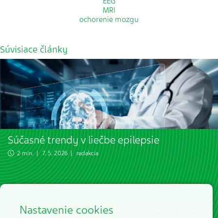
EEG
MRI
ochorenie mozgu
Súvisiace články
Súčasné trendy v liečbe epilepsie
2 min. | 7. 5. 2026 | redakcia
Nastavenie cookies
Moderná liečba epilepsie stavia na individualizácii, genetike a nových