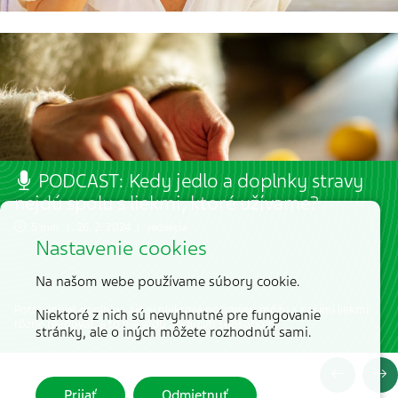
PODCAST: Kedy jedlo a doplnky stravy
nejdú spolu s liekmi, ktoré užívame?
5 min. | 26. 2. 2024 | redakcia
Nastavenie cookies
Na našom webe používame súbory cookie.
Potravinové doplnky, ale aj niektoré potraviny môžu s našimi liekmi
Niektoré z nich sú nevyhnutné pre fungovanie
rôzne reagovať, a to nie vždy žiaducim spôsobom.
stránky, ale o iných môžete rozhodnúť sami.
Prijať
Odmietnuť