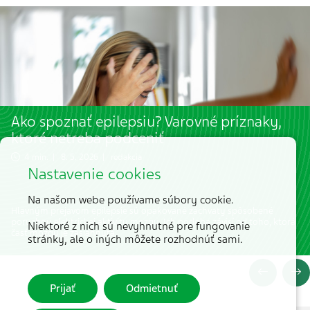
Ako spoznať epilepsiu? Varovné príznaky,
ktoré netreba podceniť
4 min. | 8. 5. 2026 | redakcia
Nastavenie cookies
Na našom webe používame súbory cookie.
Hlavným prejavom epilepsie sú opakované záchvaty spôsobené
poruchou elektrickej aktivity mozgu. Ich podoba závisí od toho, ktorá
Niektoré z nich sú nevyhnutné pre fungovanie
časť mozgu je zasiahnutá.
stránky, ale o iných môžete rozhodnúť sami.
Prijať
Odmietnuť