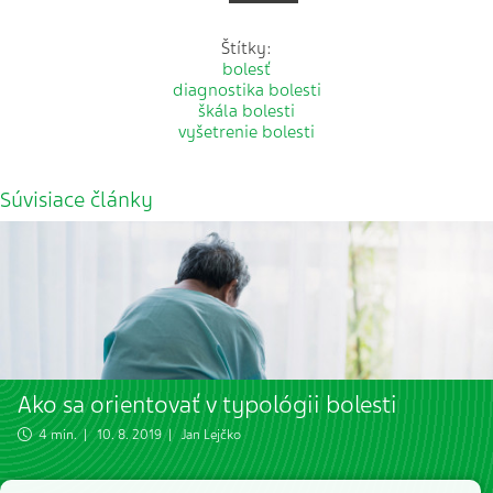
Štítky:
bolesť
diagnostika bolesti
škála bolesti
vyšetrenie bolesti
Súvisiace články
Ako sa orientovať v typológii bolesti
4 min. | 10. 8. 2019 |
Jan Lejčko