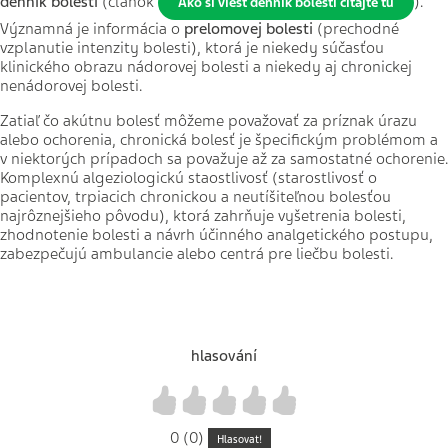
denník bolesti
(článok
).
Ako si viesť denník bolesti čítajte tu
Významná je informácia o
prelomovej bolesti
(prechodné
vzplanutie intenzity bolesti), ktorá je niekedy súčasťou
klinického obrazu nádorovej bolesti a niekedy aj chronickej
nenádorovej bolesti.
Zatiaľ čo akútnu bolesť môžeme považovať za príznak úrazu
alebo ochorenia, chronická bolesť je špecifickým problémom a
v niektorých prípadoch sa považuje až za samostatné ochorenie.
Komplexnú algeziologickú staostlivosť (starostlivosť o
pacientov, trpiacich chronickou a neutíšiteľnou bolesťou
najrôznejšieho pôvodu), ktorá zahrňuje vyšetrenia bolesti,
zhodnotenie bolesti a návrh účinného analgetického postupu,
zabezpečujú ambulancie alebo centrá pre liečbu bolesti.
hlasování
1
2
3
4
5
0 (0)
Hlasovat!