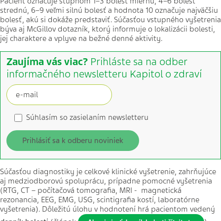
Pacient označuje stupňom 1–3 bolesť miernu, 4–6 bolesť
strednú, 6–9 veľmi silnú bolesť a hodnota 10 označuje najväčšiu
bolesť, akú si dokáže predstaviť. Súčasťou vstupného vyšetrenia
býva aj McGillov dotazník, ktorý informuje o lokalizácii bolesti,
jej charaktere a vplyve na bežné denné aktivity.
Zaujíma vás viac?
Prihláste sa na odber
informačného newsletteru Kapitol o zdraví
Súhlasím so zasielaním newsletteru
Prihlásiť sa k odberu noviniek
Súčasťou diagnostiky je celkové klinické vyšetrenie, zahrňujúce
aj medziodborovú spoluprácu, prípadne pomocné vyšetrenia
(RTG, CT – počítačová tomografia, MRI - magnetická
rezonancia, EEG, EMG, USG, scintigrafia kostí, laboratórne
vyšetrenia). Dôležitú úlohu v hodnotení hrá pacientom vedený