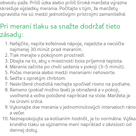
obvodu paže. Príliš úzka alebo príliš široká manžeta výrazne
skresľuje výsledky merania. Počítajte s tým, že manžety
spravidla nie sú medzi jednotlivými prístrojmi zameniteľné.
Pri meraní tlaku sa snažte dodržať tieto
zásady:
Nefajčite, nepite kofeínové nápoje, nejedzte a necvičte
najmenej 30 minút pred meraním.
Tlak merajte v pokojnom prostredí.
Dbajte na to, aby v miestnosti bola príjemná teplota.
Meranie začnite po chvíli sedenia v pokoji (3–5 minút).
Počas merania alebo medzi meraniami nehovorte.
Seďte s opretým chrbtom.
Neskrížené chodidlá nechajte spočívať rovno na podlahe.
Rameno (pokiaľ možno ľavé) je obnažené a v pokoji,
uvoľnené a voľne položené napríklad na stole. Manžeta je
na úrovni srdca.
Vykonajte dve merania v jednominútových intervaloch ráno
a večer.
Neznepokojujte sa kolísaním hodnôt, je to normálne. Výška
krvného tlaku sa významne mení napríklad v závislosti od
dennej doby.