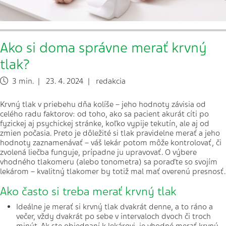
Ako si doma správne merať krvný
tlak?
3 min. | 23. 4. 2024 | redakcia
Krvný tlak v priebehu dňa kolíše – jeho hodnoty závisia od
celého radu faktorov: od toho, ako sa pacient akurát cíti po
fyzickej aj psychickej stránke, koľko vypije tekutín, ale aj od
zmien počasia. Preto je dôležité si tlak pravidelne merať a jeho
hodnoty zaznamenávať – váš lekár potom môže kontrolovať, či
zvolená liečba funguje, prípadne ju upravovať. O výbere
vhodného tlakomeru (alebo tonometra) sa poraďte so svojím
lekárom – kvalitný tlakomer by totiž mal mať overenú presnosť.
Ako často si treba merať krvný tlak
Ideálne je merať si krvný tlak dvakrát denne, a to ráno a
večer, vždy dvakrát po sebe v intervaloch dvoch či troch