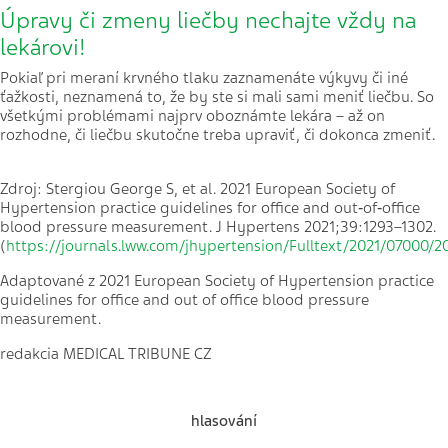
Úpravy či zmeny liečby nechajte vždy na
lekárovi!
Pokiaľ pri meraní krvného tlaku zaznamenáte výkyvy či iné
ťažkosti, neznamená to, že by ste si mali sami meniť liečbu. So
všetkými problémami najprv oboznámte lekára – až on
rozhodne, či liečbu skutočne treba upraviť, či dokonca zmeniť.
Zdroj: Stergiou George S, et al. 2021 European Society of
Hypertension practice guidelines for office and out‑of‑office
blood pressure measurement. J Hypertens 2021;39:1293–1302.
(
https://journals.lww.com/jhypertension/Fulltext/2021/07000/
Adaptované z 2021 European Society of Hypertension practice
guidelines for office and out of office blood pressure
measurement.
redakcia MEDICAL TRIBUNE CZ
hlasování