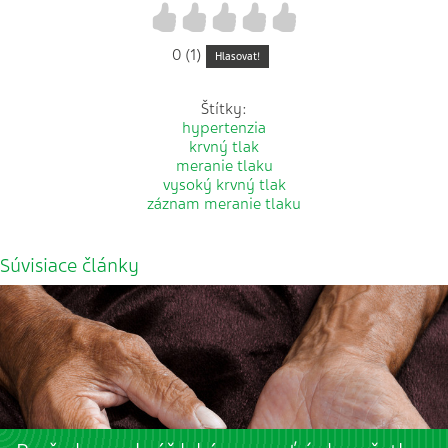
1
2
3
4
5
0 (1)
Hlasovat!
Štítky:
hypertenzia
krvný tlak
meranie tlaku
vysoký krvný tlak
záznam meranie tlaku
Súvisiace články