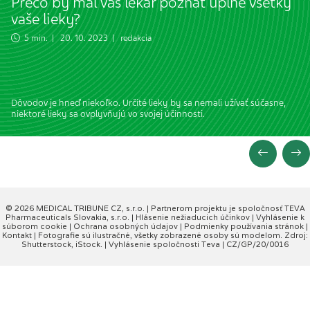
Prečo by mal váš lekár poznať úplne všetky
vaše lieky?
5 min. | 20. 10. 2023 | redakcia
Dôvodov je hneď niekoľko. Určité lieky by sa nemali užívať súčasne,
niektoré lieky sa ovplyvňujú vo svojej účinnosti.
© 2026 MEDICAL TRIBUNE CZ, s.r.o. |
Partnerom projektu je spoločnosť TEVA
Pharmaceuticals Slovakia, s.r.o.
|
Hlásenie nežiaducich účinkov
|
Vyhlásenie k
súborom cookie
|
Ochrana osobných údajov
|
Podmienky používania stránok
|
Kontakt
| Fotografie sú ilustračné, všetky zobrazené osoby sú modelom. Zdroj:
Shutterstock, iStock. |
Vyhlásenie spoločnosti Teva
| CZ/GP/20/0016