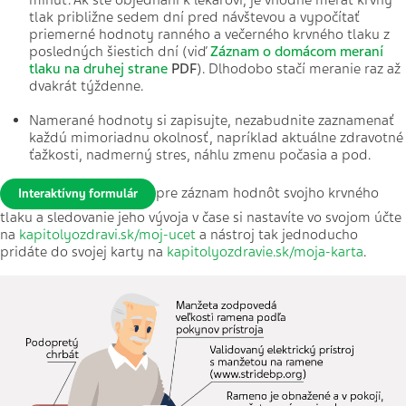
minút. Ak ste objednaní k lekárovi, je vhodné merať krvný
tlak približne sedem dní pred návštevou a vypočítať
priemerné hodnoty ranného a večerného krvného tlaku z
posledných šiestich dní (viď
Záznam o domácom meraní
tlaku na druhej strane
PDF
). Dlhodobo stačí meranie raz až
dvakrát týždenne.
Namerané hodnoty si zapisujte, nezabudnite zaznamenať
každú mimoriadnu okolnosť, napríklad aktuálne zdravotné
ťažkosti, nadmerný stres, náhlu zmenu počasia a pod.
pre záznam hodnôt svojho krvného
Interaktívny formulár
tlaku a sledovanie jeho vývoja v čase si nastavíte vo svojom účte
na
kapitolyozdravi.sk/moj-ucet
a nástroj tak jednoducho
pridáte do svojej karty na
kapitolyozdravie.sk/moja-karta
.