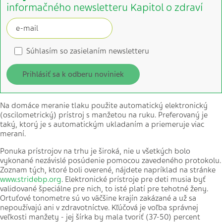
informačného newsletteru Kapitol o zdraví
Súhlasím so zasielaním newsletteru
Prihlásiť sa k odberu noviniek
Na domáce meranie tlaku použite automatický elektronický
(oscilometrický) prístroj s manžetou na ruku. Preferovaný je
taký, ktorý je s automatickým ukladaním a priemeruje viac
meraní.
Ponuka prístrojov na trhu je široká, nie u všetkých bolo
vykonané nezávislé posúdenie pomocou zavedeného protokolu.
Zoznam tých, ktoré boli overené, nájdete napríklad na stránke
www.stridebp.org
. Elektronické prístroje pre deti musia byť
validované špeciálne pre nich, to isté platí pre tehotné ženy.
Ortuťové tonometre sú vo väčšine krajín zakázané a už sa
nepoužívajú ani v zdravotníctve. Kľúčová je voľba správnej
veľkosti manžety - jej šírka by mala tvoriť (37-50) percent