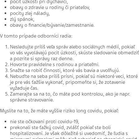
pocit úzkosti pri dýchavici,
obavy o zdravie u rodiny či priateľov,
pocity zlej nálady,
zlý spánok,
obavy o financie/bývanie/zamestnanie.
V tomto prípade odborníci radia:
Nesledujte príliš veľa správ alebo sociálnych médií, pokiaľ
vo vás vyvolávajú pocit úzkosti, skúste sledovanie obmedziť
a pozrite si správy raz denne.
Hovorte pravidelne s rodinou a priateľmi.
Snažte sa robiť činnosti, ktoré vás bavia a uvoľňujú.
Nebuďte na seba príliš prísni, pokiaľ sú niektoré veci, ktoré
je pre vás ťažšie vykonať, pripomeňte si, že zotavenie
vyžaduje čas.
Zamerajte sa na to, čo máte pod kontrolou, ako je napr.
správne stravovanie.
Myslite na to, že máte vyššie riziko long covidu, pokiaľ:
nie ste očkovaní proti covidu-19,
prekonali ste ťažký covid, zvlášť pokiaľ ste boli
hospitalizovaní. Je však dôležité si uvedomiť, že ľudia s