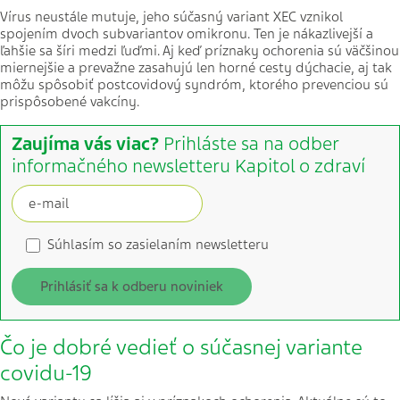
Vírus neustále mutuje, jeho súčasný variant XEC vznikol
spojením dvoch subvariantov omikronu. Ten je nákazlivejší a
ľahšie sa šíri medzi ľuďmi. Aj keď príznaky ochorenia sú väčšinou
miernejšie a prevažne zasahujú len horné cesty dýchacie, aj tak
môžu spôsobiť postcovidový syndróm, ktorého prevenciou sú
prispôsobené vakcíny.
Zaujíma vás viac?
Prihláste sa na odber
informačného newsletteru Kapitol o zdraví
Súhlasím so zasielaním newsletteru
Prihlásiť sa k odberu noviniek
Čo je dobré vedieť o súčasnej variante
covidu-19