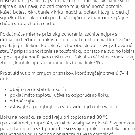
Nové varianty sa líšia aj v príznakoch ochorenia. Aktuálne sú to
najmä silná únava, bolesti celého tela, silné nočné potenie,
kašeľ, bolesti/škrabanie v krku, nádcha, bolesť hlavy, u detí aj
vyrážka. Naopak oproti predchádzajúcim variantom zvyčajne
chýba strata chuti a čuchu.
Pokiaľ máte mierne príznaky ochorenia, začnite najprv s
domácou liečbou a pokúste sa príznaky ochorenia tlmiť voľne
predajnými liekmi. Po celý čas choroby sledujte svoj zdravotný
stav. V prípade zhoršenia sa telefonicky obráťte na svojho lekára
a postupujte podľa jeho inštrukcií. Pokiaľ sa váš stav dramaticky
zhorší, kontaktujte záchrannú službu na linke 155.
Pre zvládnutie miernych príznakov, ktoré zvyčajne trvajú 7–14
dní:
dbajte na dostatok tekutín,
pokiaľ máte teplotu, užívajte odporúčané lieky,
odpočívajte,
vstávajte a pohybujte sa v pravidelných intervaloch.
Lieky na horúčku sa podávajú pri teplote nad 38 °C
(paracetamol, ibuprofén, kyselina acetylsalicylová). S výnimkou
paracetamolu sa vždy poraďte so svojím praktickým lekárom, či
sú uvedené lieky vhodné s ohľadom na vaše chronické