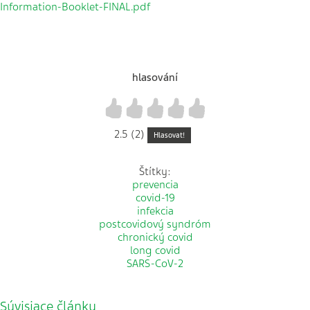
Information-Booklet-FINAL.pdf
hlasování
1
2
3
4
5
2.5 (2)
Hlasovat!
Štítky:
prevencia
covid-19
infekcia
postcovidový syndróm
chronický covid
long covid
SARS-CoV-2
Súvisiace články