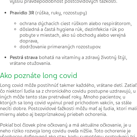
vyššiu pravdepodobnosť postcovidových ťažkostí.
Pravidlo 3R
(rúška, ruky, rozostupy)
ochrana dýchacích ciest rúškom alebo respirátorom,
dôsledná a častá hygiena rúk, dezinfekcia rúk po
pobyte v miestach, ako sú obchody alebo verejná
doprava,
dodržovanie primeraných rozostupov.
Pestrá strava
bohatá na vitamíny a zdravý životný štýl,
vrátane otužovania.
Ako poznáte long covid
Long covid môže postihnúť takmer každého, vrátane detí. Zatiaľ
čo niektorí ľudia sa z chronického covidu postupne uzdravujú, u
iných môže tento stav pretrvávať roky. Mnoho pacientov, u
ktorých sa long covid vyvinul pred príchodom vakcín, sa stále
necíti dobre. Postcovidové ťažkosti môžu mať aj ľudia, ktorí mali
mierny alebo aj bezpríznakový priebeh ochorenia.
Pokiaľ bol človek plne očkovaný a má aktuálne očkovanie, je u
neho riziko rozvoja long covidu oveľa nižšie. Toto ochorenie je
všeobecne definované ako stav, kedy symptómy pretrvávajú tri