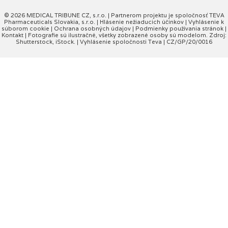
© 2026 MEDICAL TRIBUNE CZ, s.r.o. |
Partnerom projektu je spoločnosť TEVA
Pharmaceuticals Slovakia, s.r.o.
|
Hlásenie nežiaducich účinkov
|
Vyhlásenie k
súborom cookie
|
Ochrana osobných údajov
|
Podmienky používania stránok
|
Kontakt
| Fotografie sú ilustračné, všetky zobrazené osoby sú modelom. Zdroj:
Shutterstock, iStock. |
Vyhlásenie spoločnosti Teva
| CZ/GP/20/0016