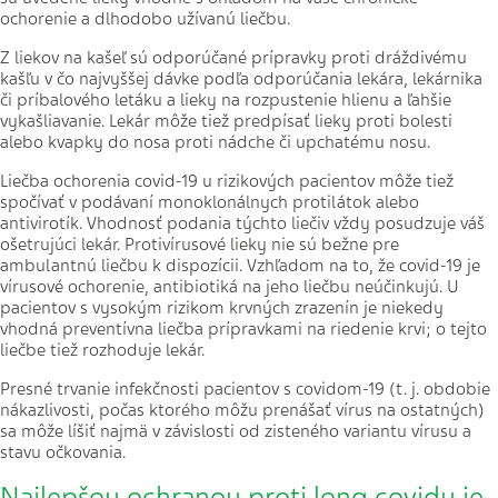
ochorenie a dlhodobo užívanú liečbu.
Z liekov na kašeľ sú odporúčané prípravky proti dráždivému
kašľu v čo najvyššej dávke podľa odporúčania lekára, lekárnika
či príbalového letáku a lieky na rozpustenie hlienu a ľahšie
vykašliavanie. Lekár môže tiež predpísať lieky proti bolesti
alebo kvapky do nosa proti nádche či upchatému nosu.
Liečba ochorenia covid-19 u rizikových pacientov môže tiež
spočívať v podávaní monoklonálnych protilátok alebo
antivirotík. Vhodnosť podania týchto liečiv vždy posudzuje váš
ošetrujúci lekár. Protivírusové lieky nie sú bežne pre
ambulantnú liečbu k dispozícii. Vzhľadom na to, že covid-19 je
vírusové ochorenie, antibiotiká na jeho liečbu neúčinkujú. U
pacientov s vysokým rizikom krvných zrazenín je niekedy
vhodná preventívna liečba prípravkami na riedenie krvi; o tejto
liečbe tiež rozhoduje lekár.
Presné trvanie infekčnosti pacientov s covidom-19 (t. j. obdobie
nákazlivosti, počas ktorého môžu prenášať vírus na ostatných)
sa môže líšiť najmä v závislosti od zisteného variantu vírusu a
stavu očkovania.
Najlepšou ochranou proti long covidu je