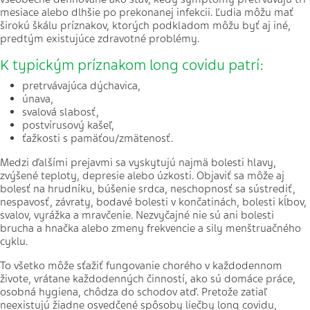
mesiace alebo dlhšie po prekonanej infekcii. Ľudia môžu mať
širokú škálu príznakov, ktorých podkladom môžu byť aj iné,
predtým existujúce zdravotné problémy.
K typickým príznakom long covidu patrí:
pretrvávajúca dýchavica,
únava,
svalová slabosť,
postvírusový kašeľ,
ťažkosti s pamäťou/zmätenosť.
Medzi ďalšími prejavmi sa vyskytujú najmä bolesti hlavy,
zvýšené teploty, depresie alebo úzkosti. Objaviť sa môže aj
bolesť na hrudníku, búšenie srdca, neschopnosť sa sústrediť,
nespavosť, závraty, bodavé bolesti v končatinách, bolesti kĺbov,
svalov, vyrážka a mravčenie. Nezvyčajné nie sú ani bolesti
brucha a hnačka alebo zmeny frekvencie a sily menštruačného
cyklu.
To všetko môže sťažiť fungovanie chorého v každodennom
živote, vrátane každodenných činností, ako sú domáce práce,
osobná hygiena, chôdza do schodov atď. Pretože zatiaľ
neexistujú žiadne osvedčené spôsoby liečby long covidu,