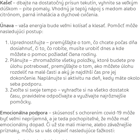
Kašeľ
– dbajte na dostatočný prísun tekutín, vyhnite sa veľkým
dúškom – pite pomaly. Vhodný je teplý nápoj s medom alebo
citrónom, parná inhalácia a dychové cvičenia.
Únava
– vaša energia bude veľmi kolísať a klesať. Pomôcť môže
nasledujúci postup:
Uprednostňujte – premýšľajte o tom, čo chcete počas dňa
dosiahnuť, či to, čo robíte, musíte urobiť dnes a kde
môžete o pomoc požiadať člena rodiny.
Plánujte – zhromaždite všetky položky, ktoré budete pre
úlohu potrebovať, premýšľajte o tom, ako môžete úlohu
rozdeliť na malé časti a aký je najdlhší čas pre jej
dokončenie. Naplánujte si aktivitu na deň, kedy máte okolo
seba podporu.
Zvoľte si svoje tempo – vyhraďte si na všetko dostatok
času, pravidelne odpočívajte a využívajte najrôznejšie
pomôcky.
Emocionálna podpora
– skúsenosť s ochorením covid-19 môže
byť veľmi nepríjemná, a je teda pochopiteľné, že môže mať
emocionálny dopad. Či už ste mali mierne, alebo závažnejšie
príznaky, môžu sa u vás objaviť nasledujúce ťažkosti: