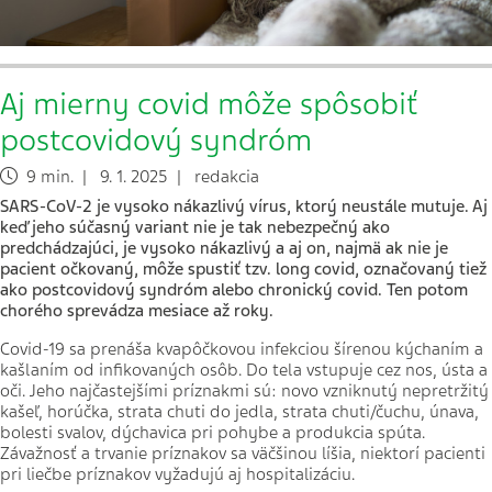
Aj mierny covid môže spôsobiť
postcovidový syndróm
9 min. | 9. 1. 2025 | redakcia
SARS-CoV-2 je vysoko nákazlivý vírus, ktorý neustále mutuje. Aj
keď jeho súčasný variant nie je tak nebezpečný ako
predchádzajúci, je vysoko nákazlivý a aj on, najmä ak nie je
pacient očkovaný, môže spustiť tzv. long covid, označovaný tiež
ako postcovidový syndróm alebo chronický covid. Ten potom
chorého sprevádza mesiace až roky.
Covid-19 sa prenáša kvapôčkovou infekciou šírenou kýchaním a
kašlaním od infikovaných osôb. Do tela vstupuje cez nos, ústa a
oči. Jeho najčastejšími príznakmi sú: novo vzniknutý nepretržitý
kašeľ, horúčka, strata chuti do jedla, strata chuti/čuchu, únava,
bolesti svalov, dýchavica pri pohybe a produkcia spúta.
Závažnosť a trvanie príznakov sa väčšinou líšia, niektorí pacienti
pri liečbe príznakov vyžadujú aj hospitalizáciu.