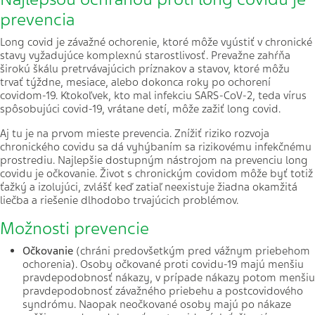
prevencia
Long covid je závažné ochorenie, ktoré môže vyústiť v chronické
stavy vyžadujúce komplexnú starostlivosť. Prevažne zahŕňa
širokú škálu pretrvávajúcich príznakov a stavov, ktoré môžu
trvať týždne, mesiace, alebo dokonca roky po ochorení
covidom-19. Ktokoľvek, kto mal infekciu SARS-CoV-2, teda vírus
spôsobujúci covid-19, vrátane detí, môže zažiť long covid.
Aj tu je na prvom mieste prevencia. Znížiť riziko rozvoja
chronického covidu sa dá vyhýbaním sa rizikovému infekčnému
prostrediu. Najlepšie dostupným nástrojom na prevenciu long
covidu je očkovanie. Život s chronickým covidom môže byť totiž
ťažký a izolujúci, zvlášť keď zatiaľ neexistuje žiadna okamžitá
liečba a riešenie dlhodobo trvajúcich problémov.
Možnosti prevencie
Očkovanie
(chráni predovšetkým pred vážnym priebehom
ochorenia). Osoby očkované proti covidu-19 majú menšiu
pravdepodobnosť nákazy, v prípade nákazy potom menšiu
pravdepodobnosť závažného priebehu a postcovidového
syndrómu. Naopak neočkované osoby majú po nákaze