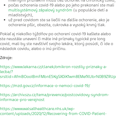
miernymi príznakmi môžu tiež ochorieť na chronický covid,
počas ochorenia covid-19 alebo po jeho prekonaní ste mali
multisystémový zápalový syndróm
(u populácie detí a
mladistvých),
už pred covidom ste sa liečili na ďalšie ochorenie, ako je
ochorenie pľúc, obezita, cukrovka a vysoký krvný tlak.
Pokiaľ aj niekoľko týždňov po ochorení covid-19 kašlete alebo
ste neustále unavení či máte iné príznaky typické pre long
covid, mali by ste navštíviť svojho lekára, ktorý posúdi, či ide o
následok covidu, alebo o inú príčinu.
Zdroje:
https://www.lekarna.cz/clanek/omikron-rozdily-priznaky-a-
lecba/?
srsltid=AfmBOooIBmFMbnE5KgSX0iK1wm8EMefXUbrN0B9ZRU
https://mzd.gov.cz/informace-o-nemoci-covid-19/
https://archiv.szu.cz/tema/prevence/postcovidovy-syndrom-
informace-pro-verejnost
https://www.walsallhealthcare.nhs.uk/wp-
content/uploads/2020/12/Recovering-from-COVID-Patient-