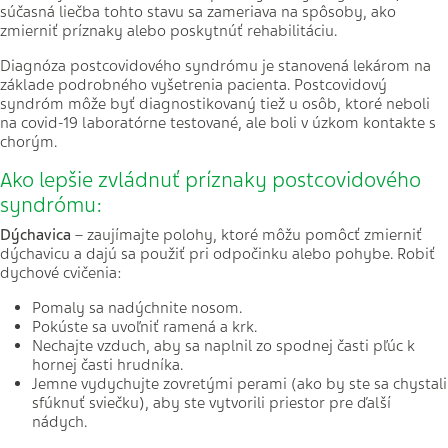
súčasná liečba tohto stavu sa zameriava na spôsoby, ako
zmierniť príznaky alebo poskytnúť rehabilitáciu.
Diagnóza postcovidového syndrómu je stanovená lekárom na
základe podrobného vyšetrenia pacienta. Postcovidový
syndróm môže byť diagnostikovaný tiež u osôb, ktoré neboli
na covid-19 laboratórne testované, ale boli v úzkom kontakte s
chorým.
Ako lepšie zvládnuť príznaky postcovidového
syndrómu:
Dýchavica
– zaujímajte polohy, ktoré môžu pomôcť zmierniť
dýchavicu a dajú sa použiť pri odpočinku alebo pohybe. Robiť
dychové cvičenia:
Pomaly sa nadýchnite nosom.
Pokúste sa uvoľniť ramená a krk.
Nechajte vzduch, aby sa naplnil zo spodnej časti pľúc k
hornej časti hrudníka.
Jemne vydychujte zovretými perami (ako by ste sa chystali
sfúknuť sviečku), aby ste vytvorili priestor pre ďalší
nádych.