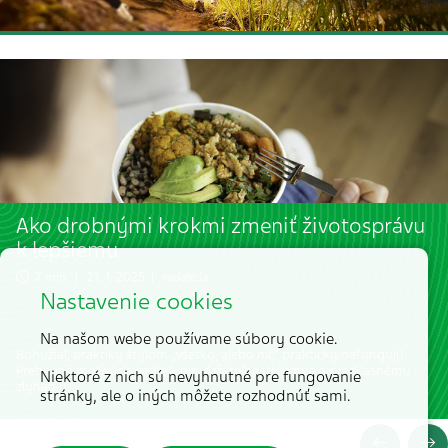
Ako drobnými krokmi zmeniť životosprávu
k lepšiemu
7 min. | 21. 1. 2025 | redakcia
Nastavenie cookies
Na našom webe používame súbory cookie.
Bohužiaľ, praktiky štýlom „všetko, alebo nič“ prakticky nefungujú.
Prehnaná motivácia vedie k neudržateľnosti tempa a predčasnému
Niektoré z nich sú nevyhnutné pre fungovanie
zlyhaniu.
stránky, ale o iných môžete rozhodnúť sami.