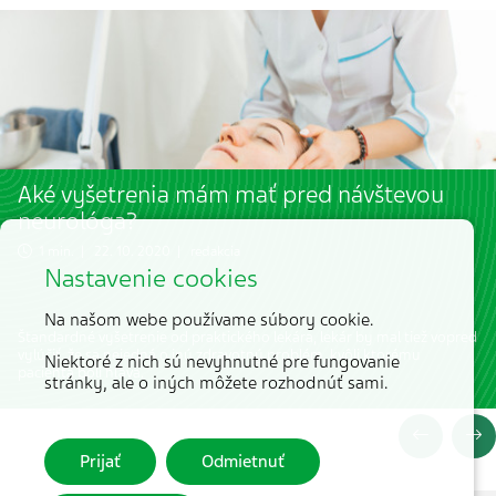
Aké vyšetrenia mám mať pred návštevou
neurológa?
1 min. | 22. 10. 2020 | redakcia
Nastavenie cookies
Na našom webe používame súbory cookie.
Štandardné vyšetrenie od praktického lekára, lekár by mal tiež vopred
vylúčiť, že sa nejedná o iný zdravotný problém, kvôli ktorému
Niektoré z nich sú nevyhnutné pre fungovanie
pacienta bolí hlava.
stránky, ale o iných môžete rozhodnúť sami.
Prijať
Odmietnuť