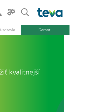
 zdravie
Garanti
iť kvalitnejší