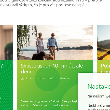
točnú glukózu a zníži koncentráciu inzulínu v krvi – preto je
enia vybrali vždy to, čo je pro vás pocitovo najlepšie.
u?
Skúste aspoň 10 minút, ale
Poh
denne.
imu
1 min. | 28. 2. 2020 | redakcia
1 mi
Nastave
Na našom we
y
ez
Naše telo si „pamätá“ akúkoľvek pohybovú
Že poh
aktivitu. Stačí aj pár minút denne.
Niektoré z n
do dn