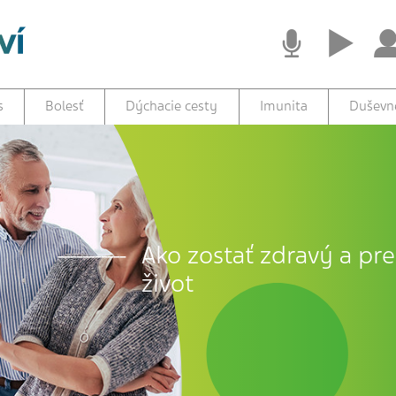
s
Bolesť
Dýchacie cesty
Imunita
Duševné
Ako zostať zdravý a prež
život