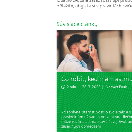
Ideálne zvolená záťaž rozštiepi preby
dôležité, aby ste si v pravidlách cvič
Súvisiace články
Čo robiť, keď mám astm
2 min. | 28. 3. 2023 |
Norbert Pauk
Pri správnej starostlivosti o svoje telo a s
pravidelným užívaním preventívnej liečb
môže väčšina astmatikov žiť svoj život b
zásadných obmedzení.