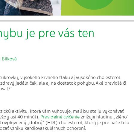
ybu je pre vás ten
a Bílková
 cukrovky, vysokého krvného tlaku aj vysokého cholesterol
dravý jedálniček, ale aj na dostatok pohybu. Aké pravidlá či
avať?
zickú aktivitu, ktorá vám vyhovuje, mali by ste ju vykonávať
(vždy asi 40 minút).
Pravidelné cvičenie
znižuje hladinu „zlého“
l ovplyvnený „dobrý“ (HDL) cholesterol, ktorý je pre naše telo
dzať vzniku kardiovaskulárnych ochorení.