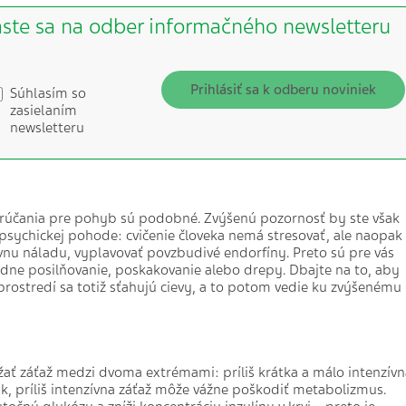
áste sa na odber informačného newsletteru
Prihlásiť sa k odberu noviniek
Súhlasím so
zasielaním
newsletteru
porúčania pre pohyb sú podobné. Zvýšenú pozornosť by ste však
j psychickej pohode: cvičenie človeka nemá stresovať, ale naopak
vnu náladu, vyplavovať povzbudivé endorfíny. Preto sú pre vás
adne posilňovanie, poskakovanie alebo drepy. Dbajte na to, aby
m prostredí sa totiž sťahujú cievy, a to potom vedie ku zvýšenému
žať záťaž medzi dvoma extrémami: príliš krátka a málo intenzívn
k, príliš intenzívna záťaž môže vážne poškodiť metabolizmus.