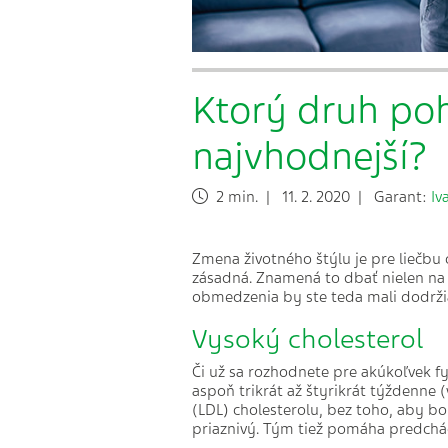
Ktorý druh poh
najvhodnejší?
2 min. | 11. 2. 2020 | Garant:
Iv
Zmena životného štýlu je pre liečbu
zásadná. Znamená to dbať nielen na z
obmedzenia by ste teda mali dodrži
Vysoký cholesterol
Či už sa rozhodnete pre akúkoľvek fy
aspoň trikrát až štyrikrát týždenne 
(LDL) cholesterolu, bez toho, aby bo
priaznivý. Tým tiež pomáha predchá