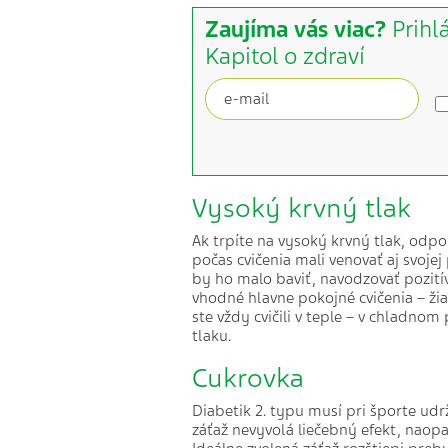
Zaujíma vás viac?
Prihl
Kapitol o zdraví
Vysoký krvný tlak
Ak trpíte na vysoký krvný tlak, od
počas cvičenia mali venovať aj svoje
by ho malo baviť, navodzovať pozití
vhodné hlavne pokojné cvičenia – ži
ste vždy cvičili v teple – v chladno
tlaku.
Cukrovka
Diabetik 2. typu musí pri športe udr
záťaž nevyvolá liečebný efekt, naopa