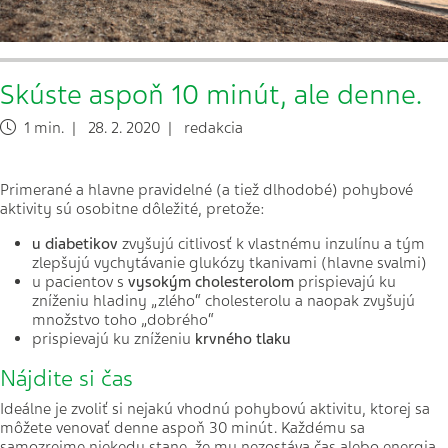
Skúste aspoň 10 minút, ale denne.
1 min. | 28. 2. 2020 | redakcia
Primerané a hlavne pravidelné (a tiež dlhodobé) pohybové
aktivity sú osobitne dôležité, pretože:
u diabetikov
zvyšujú citlivosť k vlastnému inzulínu a tým
zlepšujú vychytávanie glukózy tkanivami (hlavne svalmi)
u pacientov s
vysokým cholesterolom
prispievajú ku
zníženiu hladiny „zlého“ cholesterolu a naopak zvyšujú
množstvo toho „dobrého“
prispievajú ku zníženiu
krvného tlaku
Nájdite si čas
Ideálne je zvoliť si nejakú vhodnú pohybovú aktivitu, ktorej sa
môžete venovať denne aspoň 30 minút. Každému sa
samozrejme niekedy stane, že mu nezostáva čas alebo energia,