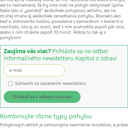
ale to neznamená, že by sme mali na pohyb rezignovať úplne.
Naše telo si „pamätá“ akúkoľvek pohybovú aktivitu, ale na
druhej strane aj akékoľvek zanedbanie pohybu. Rovnako ako
keď si dohovoríte hodinu posedenia s kamarátom v kaviarni a
nestíhate, iste aj on ocení, keď s ním prehodíte aspoň pár slov,
alebo s ním strávite aspoň 10 minút. Robte to tak aj s
pohybom!
Zaujíma vás viac?
Prihláste sa na odber
informačného newsletteru Kapitol o zdraví
Súhlasím so zasielaním newsletteru
Prihlásiť sa k odberu noviniek
Kombinujte rôzne typy pohybu
Pohybových aktivít je samozrejme nesmierne množstvo, a práve