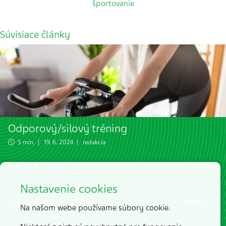
športovanie
Súvisiace články
Odporový/silový tréning
5 min. | 19. 6. 2024 | redakcia
Nastavenie cookies
Čo presne rozumieme pod pojmami „odporový“ a „silový“ tréning a
Na našom webe používame súbory cookie.
čo od neho môžeme očakávať?