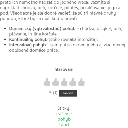
preto ich nemožno hádzať do jedného vreca: vezmite si
napríklad chôdzu, beh, korčule, pilates, posilňovanie, jogu a
pod. Všeobecne je ale dobré vedieť, že sú tri hlavné druhy
pohybu, ktoré by sa mali kombinovať:
Dynamický (vytrvalostný) pohyb
– chôdza, bicykel, beh,
plávanie, in-line korčule.
Kontinuálny pohyb
(stále rovnaká intenzita).
Intervalový pohyb
– sem patria okrem iného aj viac-menej
obľúbené domáce práce.
hlasování
1
2
3
4
5
5 (1)
Hlasovat!
Štítky:
cvičenie
pohyb
šport