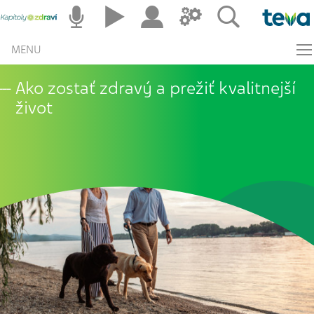
MENU
Ako zostať zdravý a prežiť kvalitnejší
život